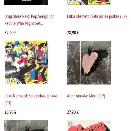
Drug Store Raid: Pop Songs For
Litku Klemetti: Sata pahaa poikaa (LP)
People Who Might Get...
32,90
€
28,90
€
Litku Klemetti: Sata pahaa poikaa
Alter Annala: Alert! (LP)
(CD)
16,90
€
27,90
€