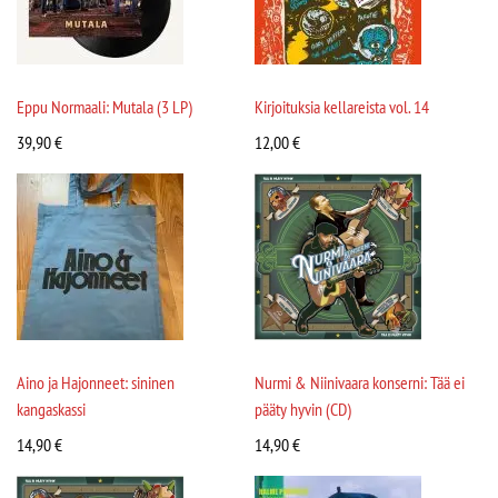
Eppu Normaali: Mutala (3 LP)
Kirjoituksia kellareista vol. 14
39,90
€
12,00
€
Aino ja Hajonneet: sininen
Nurmi & Niinivaara konserni: Tää ei
kangaskassi
pääty hyvin (CD)
14,90
€
14,90
€