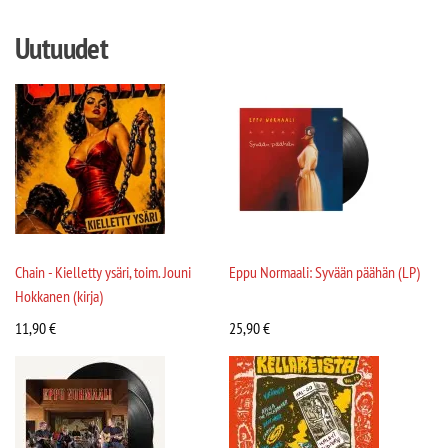
Uutuudet
Chain - Kielletty ysäri, toim. Jouni
Eppu Normaali: Syvään päähän (LP)
Hokkanen (kirja)
11,90
€
25,90
€