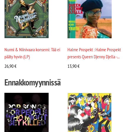
Nurmi & Niinivaara konserni: Tää ei
Halme Prospekt : Halme Prospekt
pääty hyvin (LP)
presents Queen Djenny Djella -...
26,90
€
13,90
€
Ennakkomyynnissä