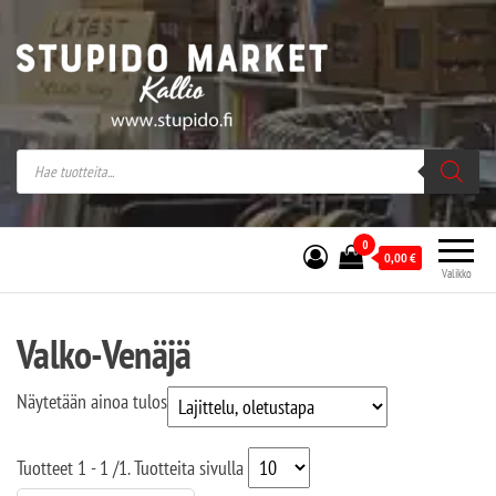
Stupido Market – verkossa ja kivijalassa
Stupido Market on vaihtoehtomusaan
erikoistunut verkko- sekä
kivijalkakauppa Helsingissä Kallion
sydämessä.
0
0,00
€
Valikko
Valko-Venäjä
Näytetään ainoa tulos
Tuotteet
1 - 1
/
1
. Tuotteita sivulla