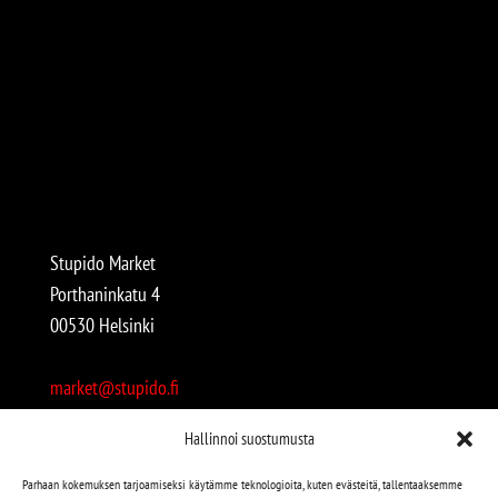
Stupido Market
Porthaninkatu 4
00530 Helsinki
market@stupido.fi
+358 50 4708664
Hallinnoi suostumusta
Avoinna:
Parhaan kokemuksen tarjoamiseksi käytämme teknologioita, kuten evästeitä, tallentaaksemme