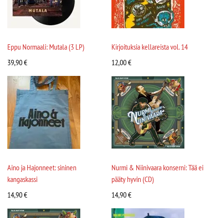
Eppu Normaali: Mutala (3 LP)
Kirjoituksia kellareista vol. 14
39,90
€
12,00
€
Aino ja Hajonneet: sininen
Nurmi & Niinivaara konserni: Tää ei
kangaskassi
pääty hyvin (CD)
14,90
€
14,90
€