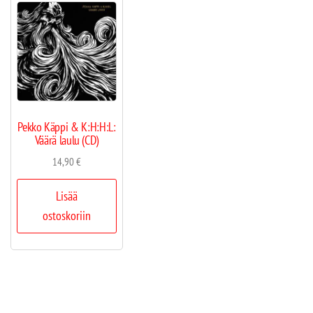
Pekko Käppi & K:H:H:L:
Väärä laulu (CD)
14,90
€
Lisää
ostoskoriin