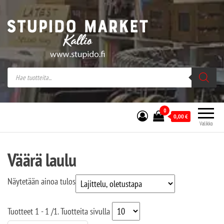
Stupido Market – verkossa ja kivijalassa
Stupido Market on vaihtoehtomusaan
erikoistunut verkko- sekä
kivijalkakauppa Helsingissä Kallion
sydämessä.
0
0,00
€
Valikko
Väärä laulu
Näytetään ainoa tulos
Tuotteet
1 - 1
/
1
. Tuotteita sivulla