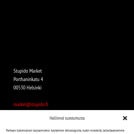
Stupido Market
Porthaninkatu 4
00530 Helsinki
market@stupido.fi
+358 50 4708664
Hallinnoi suostumusta
Avoinna:
Parhaan kokemuksen tarjoamiseksi käytämme teknologioita, kuten evästeitä, tallentaaksemme