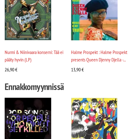
Nurmi & Niinivaara konserni: Tää ei
Halme Prospekt : Halme Prospekt
pääty hyvin (LP)
presents Queen Djenny Djella -...
26,90
€
13,90
€
Ennakkomyynnissä