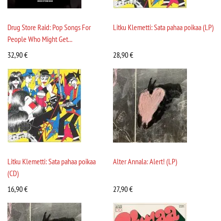
Drug Store Raid: Pop Songs For
Litku Klemetti: Sata pahaa poikaa (LP)
People Who Might Get...
32,90
€
28,90
€
Litku Klemetti: Sata pahaa poikaa
Alter Annala: Alert! (LP)
(CD)
16,90
€
27,90
€