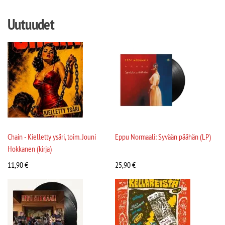
Uutuudet
Chain - Kielletty ysäri, toim. Jouni
Eppu Normaali: Syvään päähän (LP)
Hokkanen (kirja)
11,90
€
25,90
€