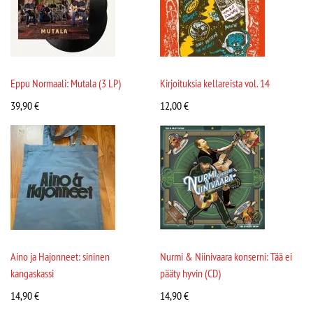
Eppu Normaali: Mutala (3 LP)
Kirjoituksia kellareista vol. 14
39,90
€
12,00
€
Aino ja Hajonneet: sininen
Nurmi & Niinivaara konserni: Tää ei
kangaskassi
pääty hyvin (CD)
14,90
€
14,90
€