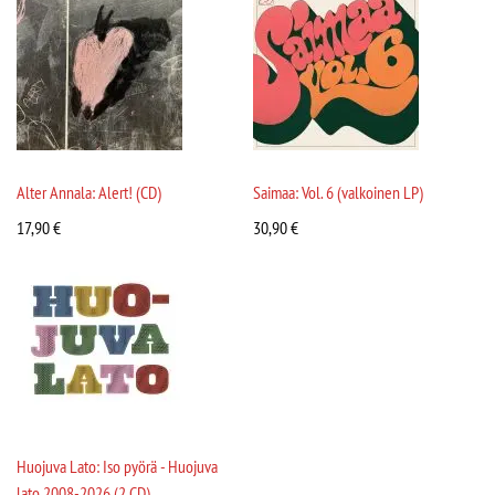
Alter Annala: Alert! (CD)
Saimaa: Vol. 6 (valkoinen LP)
17,90
€
30,90
€
Huojuva Lato: Iso pyörä - Huojuva
lato 2008-2026 (2 CD)