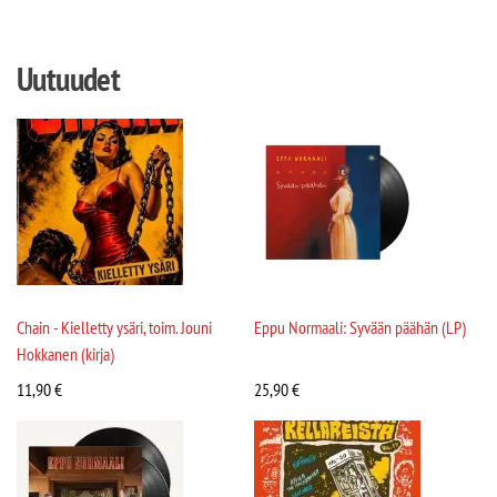
Uutuudet
Chain - Kielletty ysäri, toim. Jouni
Eppu Normaali: Syvään päähän (LP)
Hokkanen (kirja)
11,90
€
25,90
€