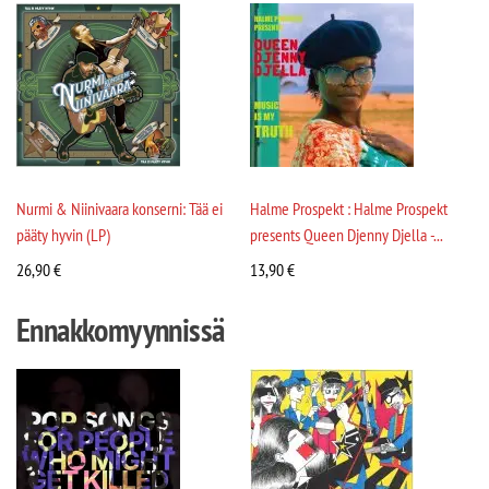
Nurmi & Niinivaara konserni: Tää ei
Halme Prospekt : Halme Prospekt
pääty hyvin (LP)
presents Queen Djenny Djella -...
26,90
€
13,90
€
Ennakkomyynnissä