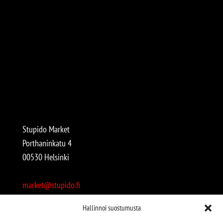
Stupido Market
Porthaninkatu 4
00530 Helsinki
market@stupido.fi
+358 50 4708664
Hallinnoi suostumusta