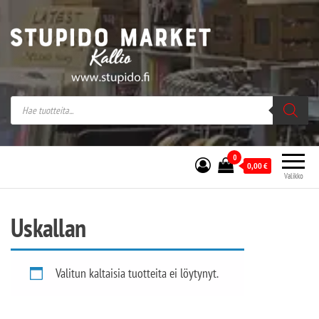
Stupido Market – verkossa ja kivijalassa
Stupido Market on vaihtoehtomusaan
erikoistunut verkko- sekä
kivijalkakauppa Helsingissä Kallion
sydämessä.
0
0,00
€
Valikko
Uskallan
Valitun kaltaisia tuotteita ei löytynyt.