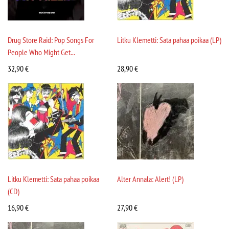
Drug Store Raid: Pop Songs For
Litku Klemetti: Sata pahaa poikaa (LP)
People Who Might Get...
32,90
€
28,90
€
Litku Klemetti: Sata pahaa poikaa
Alter Annala: Alert! (LP)
(CD)
16,90
€
27,90
€