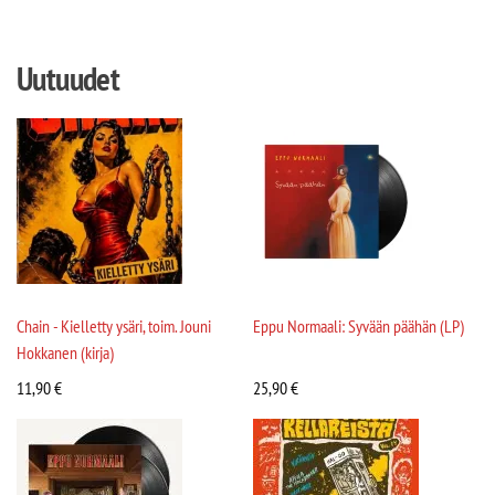
Uutuudet
Chain - Kielletty ysäri, toim. Jouni
Eppu Normaali: Syvään päähän (LP)
Hokkanen (kirja)
11,90
€
25,90
€