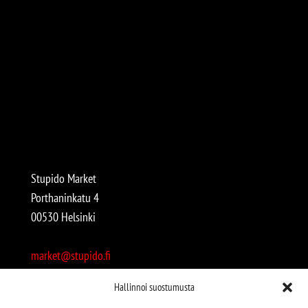
Stupido Market
Porthaninkatu 4
00530 Helsinki
market@stupido.fi
+358 50 4708664
Hallinnoi suostumusta