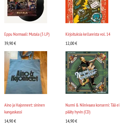
Eppu Normaali: Mutala (3 LP)
Kirjoituksia kellareista vol. 14
39,90
€
12,00
€
Aino ja Hajonneet: sininen
Nurmi & Niinivaara konserni: Tää ei
kangaskassi
pääty hyvin (CD)
14,90
€
14,90
€