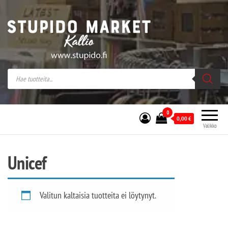
Stupido Market – verkossa ja kivijalassa
Stupido Market on vaihtoehtomusaan
erikoistunut verkko- sekä
kivijalkakauppa Helsingissä Kallion
sydämessä.
0
0,00
€
Valikko
Unicef
Valitun kaltaisia tuotteita ei löytynyt.