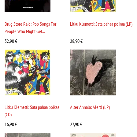
Drug Store Raid: Pop Songs For
Litku Klemetti: Sata pahaa poikaa (LP)
People Who Might Get...
32,90
€
28,90
€
Litku Klemetti: Sata pahaa poikaa
Alter Annala: Alert! (LP)
(CD)
16,90
€
27,90
€