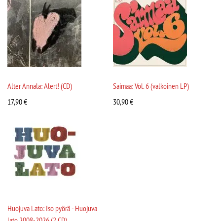
Alter Annala: Alert! (CD)
Saimaa: Vol. 6 (valkoinen LP)
17,90
€
30,90
€
Huojuva Lato: Iso pyörä - Huojuva
lato 2008-2026 (2 CD)