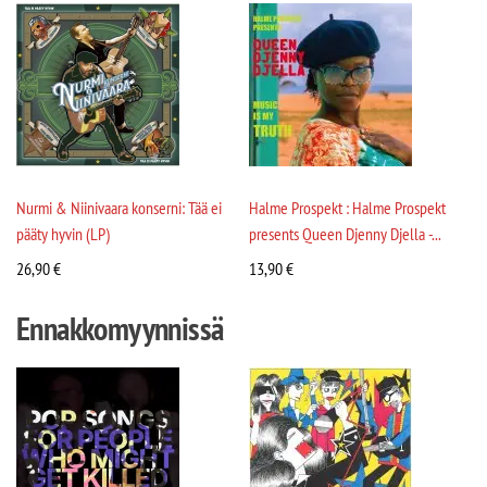
Nurmi & Niinivaara konserni: Tää ei
Halme Prospekt : Halme Prospekt
pääty hyvin (LP)
presents Queen Djenny Djella -...
26,90
€
13,90
€
Ennakkomyynnissä