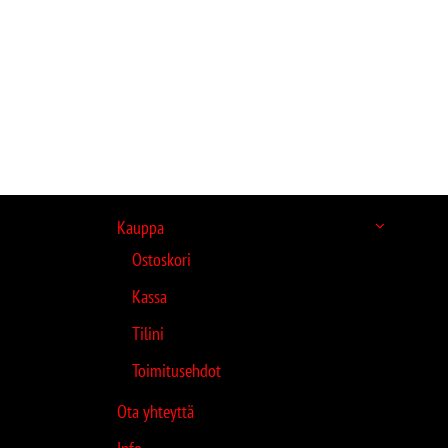
Kauppa
Ostoskori
Kassa
Tilini
Toimitusehdot
Ota yhteyttä