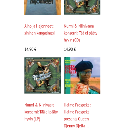
Aino ja Hajonneet:
Nurmi & Niinivaara
sininen kangaskassi
konserni: Tää ei pääty
hyvin (CD)
14,90
€
14,90
€
Nurmi & Niinivaara
Halme Prospekt :
konserni: Tää ei pääty
Halme Prospekt
hyvin (LP)
presents Queen
Djenny Djella -...