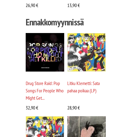
26,90
€
13,90
€
Ennakkomyynnissä
Drug Store Raid: Pop
Litku Klemetti: Sata
Songs For People Who
pahaa poikaa (LP)
Might Get...
32,90
€
28,90
€