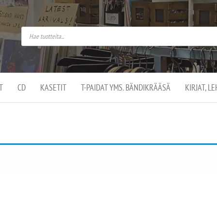
do
arket on
omusaan
t –
ut
ssa
kä
kauppa
ä
lassa
T
CD
KASETIT
T-PAIDAT YMS. BÄNDIKRÄÄSÄ
KIRJAT, L
.