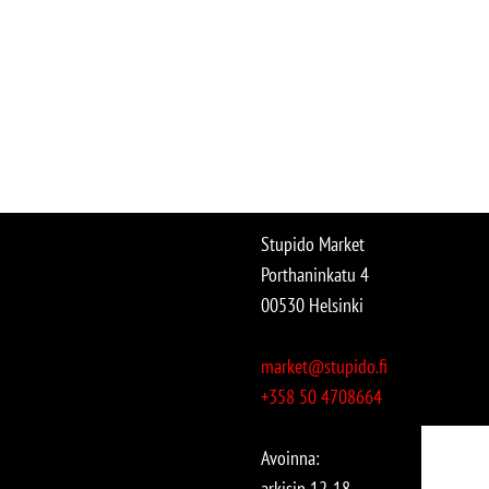
Stupido Market
Porthaninkatu 4
00530 Helsinki
market@stupido.fi
+358 50 4708664
Avoinna:
arkisin 12-18