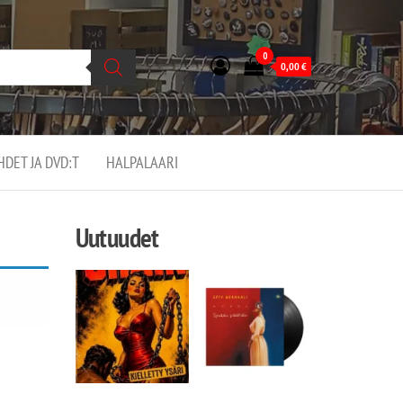
0
0,00
€
EHDET JA DVD:T
HALPALAARI
Uutuudet