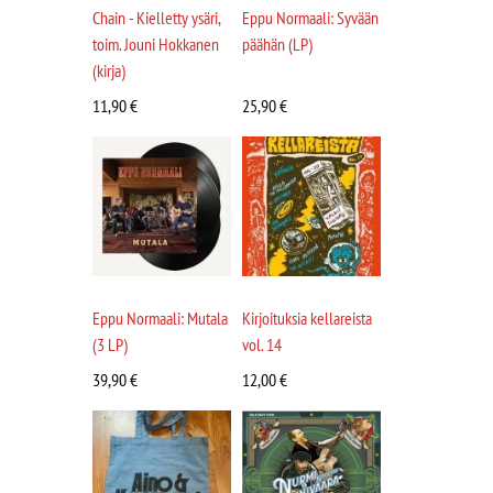
Chain - Kielletty ysäri,
Eppu Normaali: Syvään
toim. Jouni Hokkanen
päähän (LP)
(kirja)
11,90
€
25,90
€
Eppu Normaali: Mutala
Kirjoituksia kellareista
(3 LP)
vol. 14
39,90
€
12,00
€