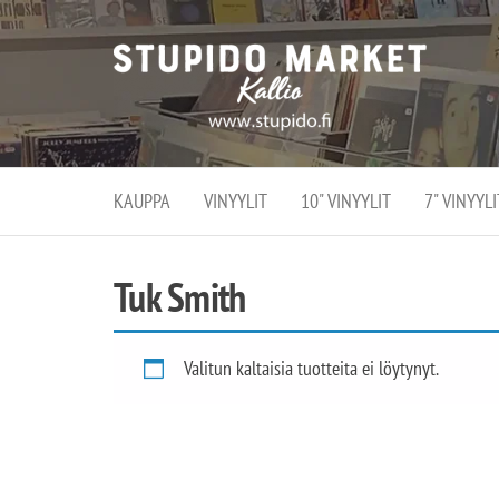
Stupi
Stupido M
vaihtoeht
Marke
erikoistun
verko
verkko- se
kivijalka
ja
Helsingiss
kivija
Kallion
KAUPPA
VINYYLIT
10" VINYYLIT
7" VINYYLI
sydämessä
Tuk Smith
Valitun kaltaisia tuotteita ei löytynyt.