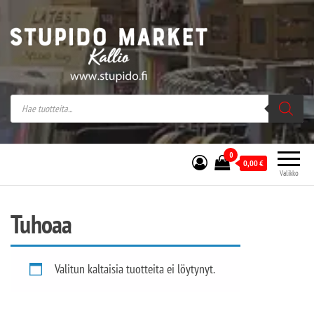
Stupido Market – verkossa ja kivijalassa
Stupido Market on vaihtoehtomusaan
erikoistunut verkko- sekä
kivijalkakauppa Helsingissä Kallion
sydämessä.
0
0,00
€
Valikko
Tuhoaa
Valitun kaltaisia tuotteita ei löytynyt.