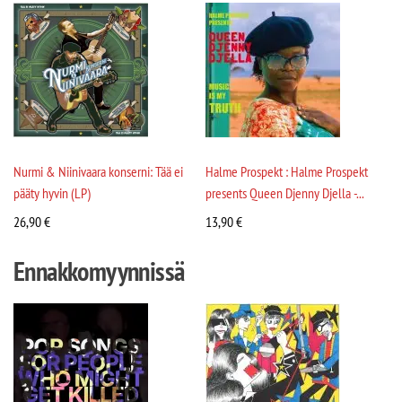
Nurmi & Niinivaara konserni: Tää ei
Halme Prospekt : Halme Prospekt
pääty hyvin (LP)
presents Queen Djenny Djella -...
26,90
€
13,90
€
Ennakkomyynnissä