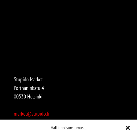
Stupido Market
Porthaninkatu 4
00530 Helsinki
market@stupido.fi
+358 50 4708664
Hallinnoi suostumusta