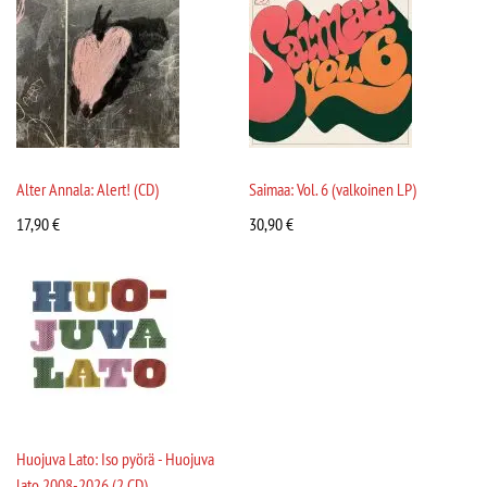
Alter Annala: Alert! (CD)
Saimaa: Vol. 6 (valkoinen LP)
17,90
€
30,90
€
Huojuva Lato: Iso pyörä - Huojuva
lato 2008-2026 (2 CD)