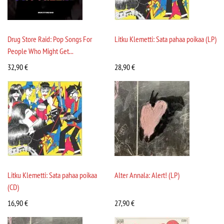
Drug Store Raid: Pop Songs For
Litku Klemetti: Sata pahaa poikaa (LP)
People Who Might Get...
32,90
€
28,90
€
Litku Klemetti: Sata pahaa poikaa
Alter Annala: Alert! (LP)
(CD)
16,90
€
27,90
€