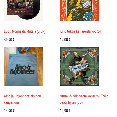
Eppu Normaali: Mutala (3 LP)
Kirjoituksia kellareista vol. 14
39,90
€
12,00
€
Aino ja Hajonneet: sininen
Nurmi & Niinivaara konserni: Tää ei
kangaskassi
pääty hyvin (CD)
14,90
€
14,90
€