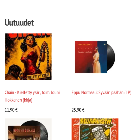
Uutuudet
Chain - Kielletty ysäri, toim. Jouni
Eppu Normaali: Syvään päähän (LP)
Hokkanen (kirja)
11,90
€
25,90
€