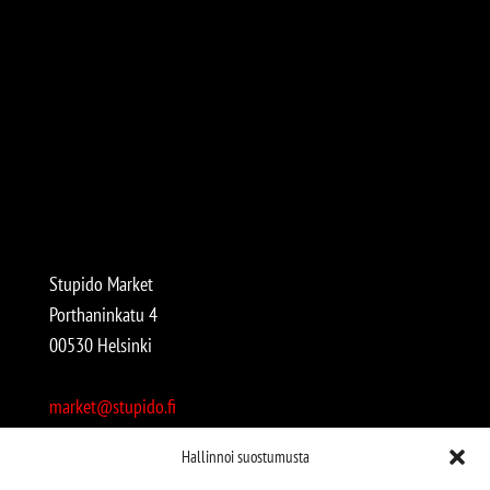
Stupido Market
Porthaninkatu 4
00530 Helsinki
market@stupido.fi
+358 50 4708664
Hallinnoi suostumusta