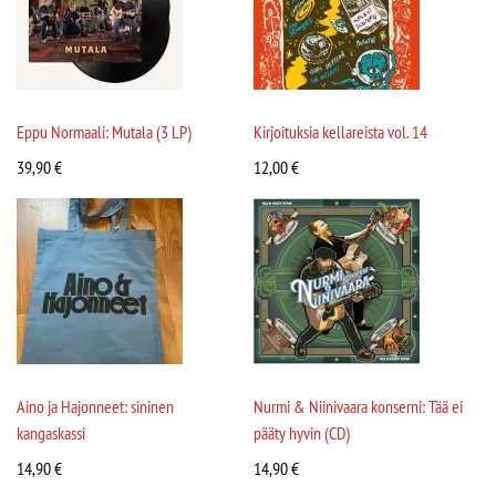
Eppu Normaali: Mutala (3 LP)
Kirjoituksia kellareista vol. 14
39,90
€
12,00
€
Aino ja Hajonneet: sininen
Nurmi & Niinivaara konserni: Tää ei
kangaskassi
pääty hyvin (CD)
14,90
€
14,90
€