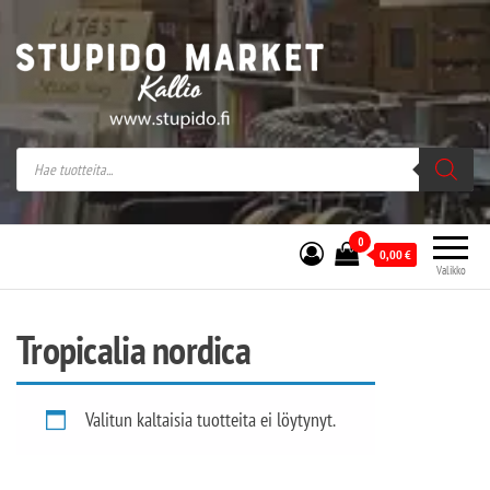
Stupido Market – verkossa ja kivijalassa
Stupido Market on vaihtoehtomusaan
erikoistunut verkko- sekä
kivijalkakauppa Helsingissä Kallion
sydämessä.
0
0,00
€
Valikko
Tropicalia nordica
Valitun kaltaisia tuotteita ei löytynyt.