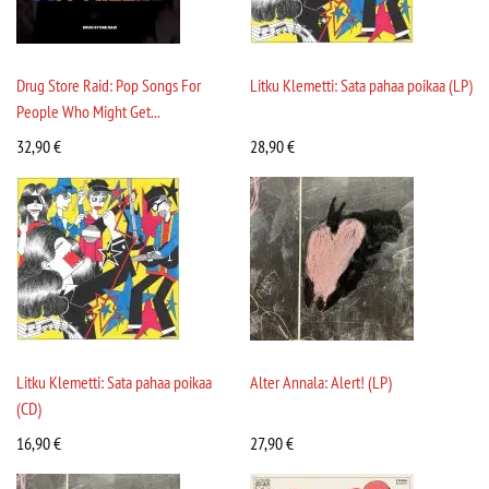
Drug Store Raid: Pop Songs For
Litku Klemetti: Sata pahaa poikaa (LP)
People Who Might Get...
32,90
€
28,90
€
Litku Klemetti: Sata pahaa poikaa
Alter Annala: Alert! (LP)
(CD)
16,90
€
27,90
€