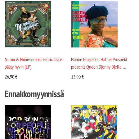
Nurmi & Niinivaara konserni: Tää ei
Halme Prospekt : Halme Prospekt
pääty hyvin (LP)
presents Queen Djenny Djella -...
26,90
€
13,90
€
Ennakkomyynnissä