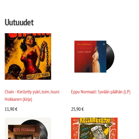
Uutuudet
Chain - Kielletty ysäri, toim. Jouni
Eppu Normaali: Syvään päähän (LP)
Hokkanen (kirja)
11,90
€
25,90
€