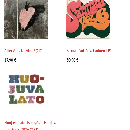
Alter Annala: Alert! (CD)
Saimaa: Vol. 6 (valkoinen LP)
17,90
€
30,90
€
Huojuva Lato: Iso pyörä - Huojuva
lato 2008-2026 (2 CD)