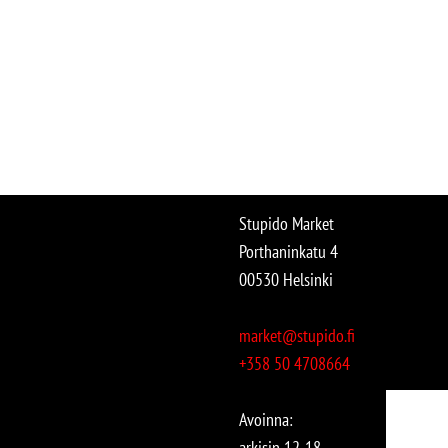
Stupido Market
Porthaninkatu 4
00530 Helsinki
market@stupido.fi
+358 50 4708664
Avoinna:
arkisin 12-18