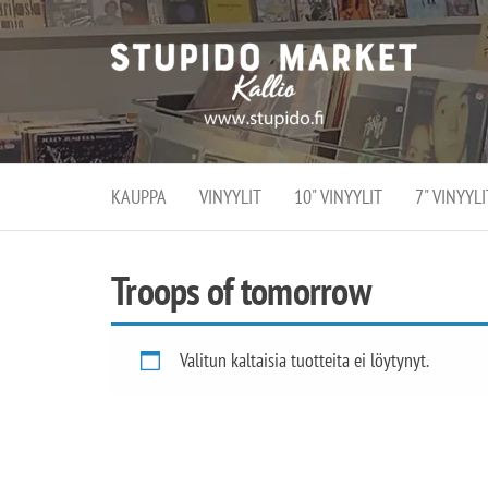
Stupi
Stupido M
vaihtoeht
Marke
erikoistun
verko
verkko- se
kivijalka
ja
Helsingiss
kivija
Kallion
KAUPPA
VINYYLIT
10" VINYYLIT
7" VINYYLI
sydämessä
Troops of tomorrow
Valitun kaltaisia tuotteita ei löytynyt.