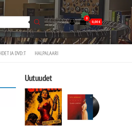
0
0,00
€
EHDET JA DVD:T
HALPALAARI
Uutuudet