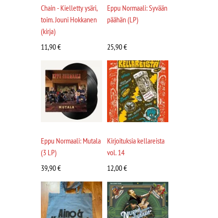
Chain - Kielletty ysäri,
Eppu Normaali: Syvään
toim. Jouni Hokkanen
päähän (LP)
(kirja)
11,90
€
25,90
€
Eppu Normaali: Mutala
Kirjoituksia kellareista
(3 LP)
vol. 14
39,90
€
12,00
€