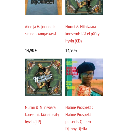
Aino ja Hajonneet:
Nurmi & Niinivaara
sininen kangaskassi
konserni: Tää ei pääty
hyvin (CD)
14,90
€
14,90
€
Nurmi & Niinivaara
Halme Prospekt :
konserni: Tää ei pääty
Halme Prospekt
hyvin (LP)
presents Queen
Djenny Djella -...