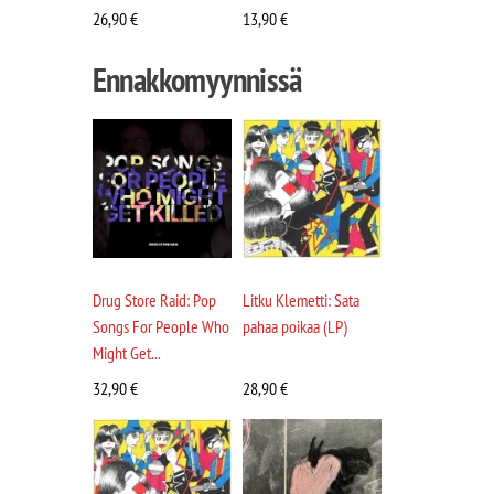
26,90
€
13,90
€
Ennakkomyynnissä
Drug Store Raid: Pop
Litku Klemetti: Sata
Songs For People Who
pahaa poikaa (LP)
Might Get...
32,90
€
28,90
€