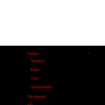
Kauppa
Ostoskori
Kassa
Tilini
Toimitusehdot
Ota yhteyttä