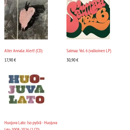
Alter Annala: Alert! (CD)
Saimaa: Vol. 6 (valkoinen LP)
17,90
€
30,90
€
Huojuva Lato: Iso pyörä - Huojuva
lato 2008-2026 (2 CD)