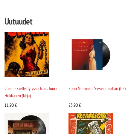
Uutuudet
Chain - Kielletty ysäri, toim. Jouni
Eppu Normaali: Syvään päähän (LP)
Hokkanen (kirja)
11,90
€
25,90
€