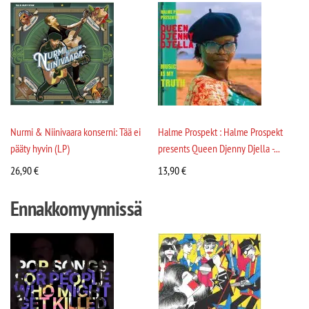
Nurmi & Niinivaara konserni: Tää ei
Halme Prospekt : Halme Prospekt
pääty hyvin (LP)
presents Queen Djenny Djella -...
26,90
€
13,90
€
Ennakkomyynnissä