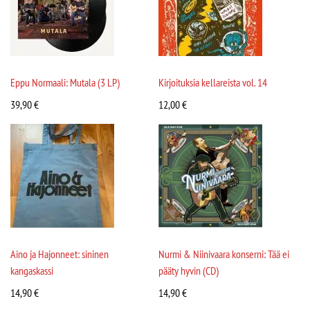
Eppu Normaali: Mutala (3 LP)
Kirjoituksia kellareista vol. 14
39,90
€
12,00
€
Aino ja Hajonneet: sininen
Nurmi & Niinivaara konserni: Tää ei
kangaskassi
pääty hyvin (CD)
14,90
€
14,90
€