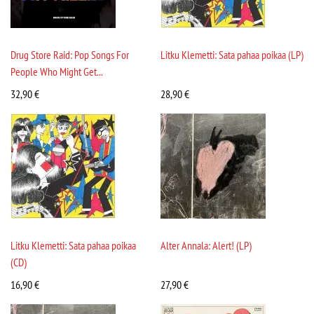
Drug Store Raid: Pop Songs For
Litku Klemetti: Sata pahaa poikaa (LP)
People Who Might Get...
32,90
€
28,90
€
Litku Klemetti: Sata pahaa poikaa
Alter Annala: Alert! (LP)
(CD)
16,90
€
27,90
€