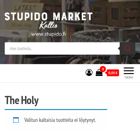
Stupido Market – verkossa ja kivijalassa
Stupido Market on vaihtoehtomusaan
erikoistunut verkko- sekä
kivijalkakauppa Helsingissä Kallion
sydämessä.
0
0,00
€
Valikko
The Holy
Valitun kaltaisia tuotteita ei löytynyt.