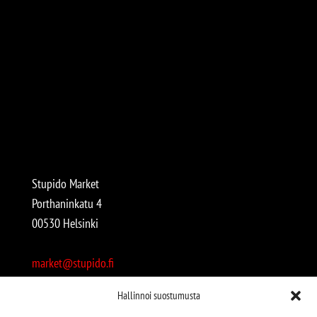
Stupido Market
Porthaninkatu 4
00530 Helsinki
market@stupido.fi
+358 50 4708664
Hallinnoi suostumusta