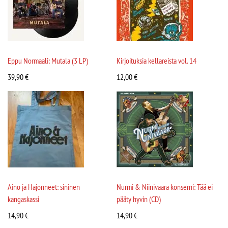
Eppu Normaali: Mutala (3 LP)
Kirjoituksia kellareista vol. 14
39,90
€
12,00
€
Aino ja Hajonneet: sininen
Nurmi & Niinivaara konserni: Tää ei
kangaskassi
pääty hyvin (CD)
14,90
€
14,90
€