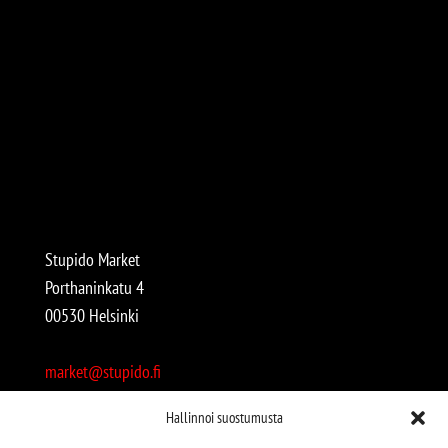
Stupido Market
Porthaninkatu 4
00530 Helsinki
market@stupido.fi
+358 50 4708664
Hallinnoi suostumusta