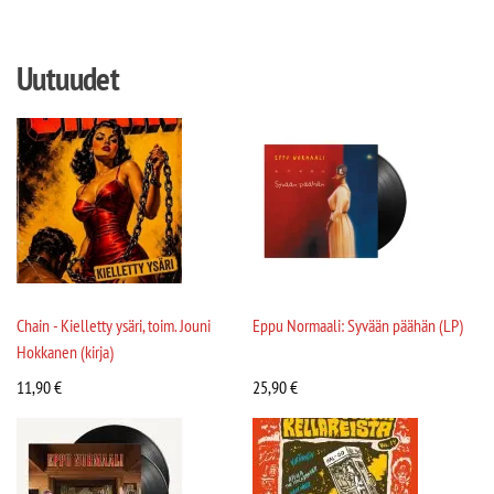
Uutuudet
Chain - Kielletty ysäri, toim. Jouni
Eppu Normaali: Syvään päähän (LP)
Hokkanen (kirja)
11,90
€
25,90
€