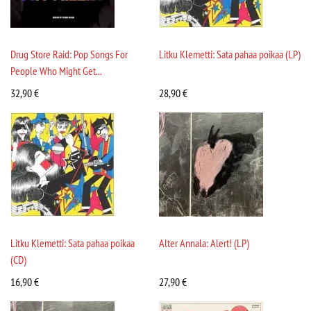
Drug Store Raid: Pop Songs For
Litku Klemetti: Sata pahaa poikaa (LP)
People Who Might Get...
32,90
€
28,90
€
Litku Klemetti: Sata pahaa poikaa
Alter Annala: Alert! (LP)
(CD)
16,90
€
27,90
€