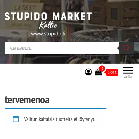
Stupido Market – verkossa ja kivijalassa
Stupido Market on vaihtoehtomusaan
erikoistunut verkko- sekä
kivijalkakauppa Helsingissä Kallion
sydämessä.
0
0,00
€
Valikko
tervemenoa
Valitun kaltaisia tuotteita ei löytynyt.