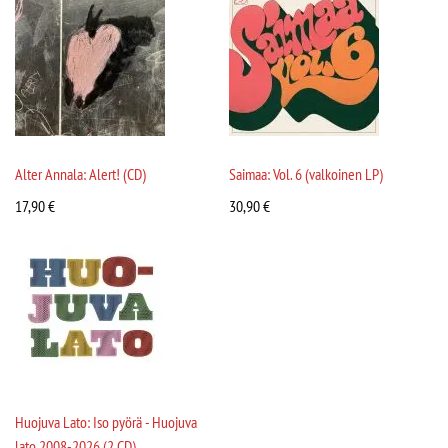
Alter Annala: Alert! (CD)
Saimaa: Vol. 6 (valkoinen LP)
17,90
€
30,90
€
Huojuva Lato: Iso pyörä - Huojuva
lato 2008-2026 (2 CD)