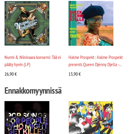
Nurmi & Niinivaara konserni: Tää ei
Halme Prospekt : Halme Prospekt
pääty hyvin (LP)
presents Queen Djenny Djella -...
26,90
€
13,90
€
Ennakkomyynnissä