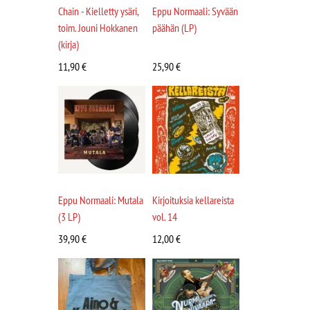
Chain - Kielletty ysäri,
Eppu Normaali: Syvään
toim. Jouni Hokkanen
päähän (LP)
(kirja)
11,90
€
25,90
€
Eppu Normaali: Mutala
Kirjoituksia kellareista
(3 LP)
vol. 14
39,90
€
12,00
€