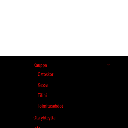
Kauppa
Ostoskori
Kassa
Tilini
Toimitusehdot
Ota yhteyttä