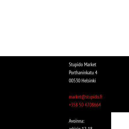
Stupido Market
Porthaninkatu 4
00530 Helsinki
market@stupido.fi
+358 50 4708664
Avoinna:
arkisin 12-18