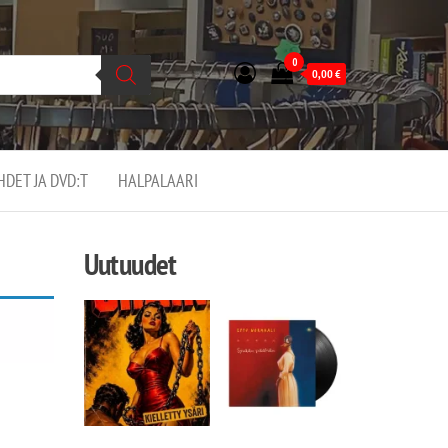
0
0,00
€
EHDET JA DVD:T
HALPALAARI
Uutuudet