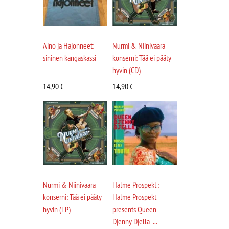
Aino ja Hajonneet:
Nurmi & Niinivaara
sininen kangaskassi
konserni: Tää ei pääty
hyvin (CD)
14,90
€
14,90
€
Nurmi & Niinivaara
Halme Prospekt :
konserni: Tää ei pääty
Halme Prospekt
hyvin (LP)
presents Queen
Djenny Djella -...