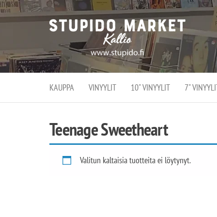
Stupi
Stupido M
vaihtoeht
Marke
erikoistun
verko
verkko- se
kivijalka
ja
Helsingiss
kivija
Kallion
KAUPPA
VINYYLIT
10" VINYYLIT
7" VINYYLI
sydämessä
Teenage Sweetheart
Valitun kaltaisia tuotteita ei löytynyt.