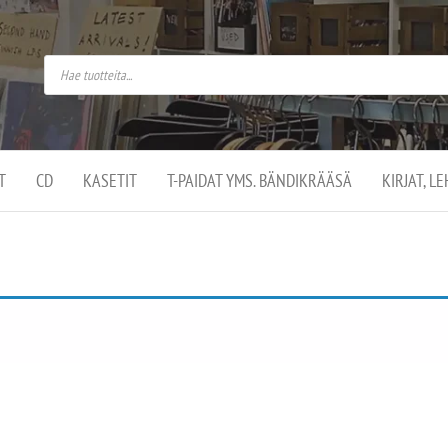
do
arket on
omusaan
t –
ut
ssa
kä
kauppa
ä
lassa
T
CD
KASETIT
T-PAIDAT YMS. BÄNDIKRÄÄSÄ
KIRJAT, L
.