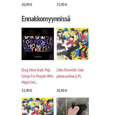
26,90
€
13,90
€
Ennakkomyynnissä
Drug Store Raid: Pop
Litku Klemetti: Sata
Songs For People Who
pahaa poikaa (LP)
Might Get...
32,90
€
28,90
€