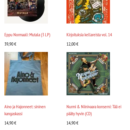
Eppu Normaali: Mutala (3 LP)
Kirjoituksia kellareista vol. 14
39,90
€
12,00
€
Aino ja Hajonneet: sininen
Nurmi & Niinivaara konserni: Tää ei
kangaskassi
pääty hyvin (CD)
14,90
€
14,90
€