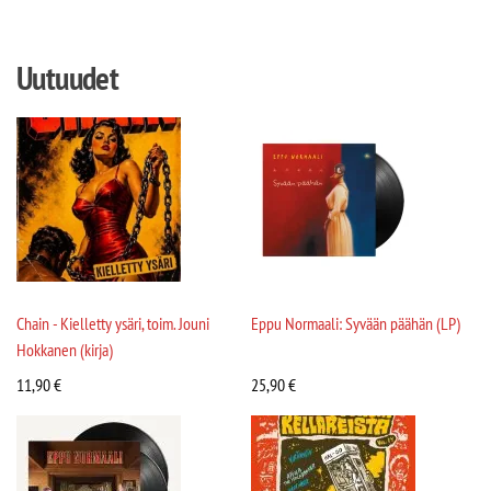
Uutuudet
Chain - Kielletty ysäri, toim. Jouni
Eppu Normaali: Syvään päähän (LP)
Hokkanen (kirja)
11,90
€
25,90
€