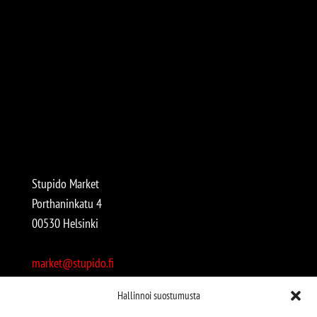
Stupido Market
Porthaninkatu 4
00530 Helsinki
market@stupido.fi
+358 50 4708664
Hallinnoi suostumusta