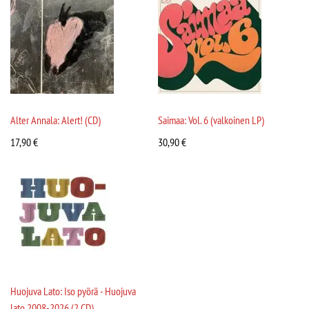
Alter Annala: Alert! (CD)
Saimaa: Vol. 6 (valkoinen LP)
17,90
€
30,90
€
Huojuva Lato: Iso pyörä - Huojuva
lato 2008-2026 (2 CD)