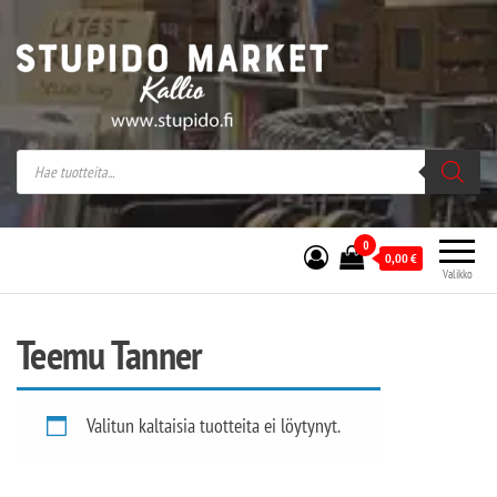
Stupido Market – verkossa ja kivijalassa
Stupido Market on vaihtoehtomusaan
erikoistunut verkko- sekä
kivijalkakauppa Helsingissä Kallion
sydämessä.
0
0,00
€
Valikko
Teemu Tanner
Valitun kaltaisia tuotteita ei löytynyt.