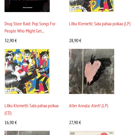
Drug Store Raid: Pop Songs For
Litku Klemetti: Sata pahaa poikaa (LP)
People Who Might Get...
32,90
€
28,90
€
Litku Klemetti: Sata pahaa poikaa
Alter Annala: Alert! (LP)
(CD)
16,90
€
27,90
€