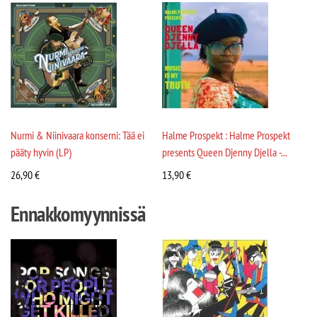
Nurmi & Niinivaara konserni: Tää ei
Halme Prospekt : Halme Prospekt
pääty hyvin (LP)
presents Queen Djenny Djella -...
26,90
€
13,90
€
Ennakkomyynnissä