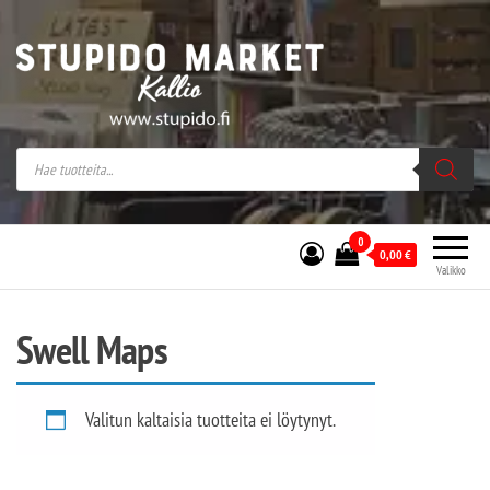
Stupido Market – verkossa ja kivijalassa
Stupido Market on vaihtoehtomusaan
erikoistunut verkko- sekä
kivijalkakauppa Helsingissä Kallion
sydämessä.
0
0,00
€
Valikko
Swell Maps
Valitun kaltaisia tuotteita ei löytynyt.