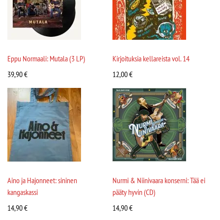
Eppu Normaali: Mutala (3 LP)
Kirjoituksia kellareista vol. 14
39,90
€
12,00
€
Aino ja Hajonneet: sininen
Nurmi & Niinivaara konserni: Tää ei
kangaskassi
pääty hyvin (CD)
14,90
€
14,90
€