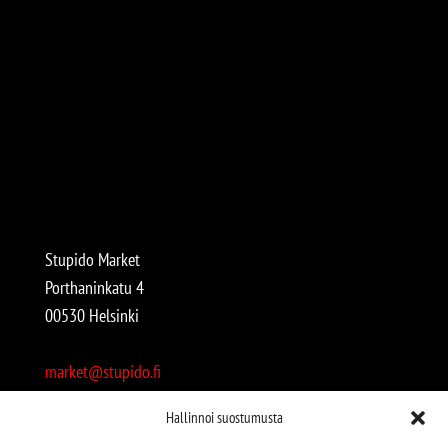
Stupido Market
Porthaninkatu 4
00530 Helsinki
market@stupido.fi
+358 50 4708664
Hallinnoi suostumusta