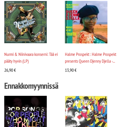
Nurmi & Niinivaara konserni: Tää ei
Halme Prospekt : Halme Prospekt
pääty hyvin (LP)
presents Queen Djenny Djella -...
26,90
€
13,90
€
Ennakkomyynnissä