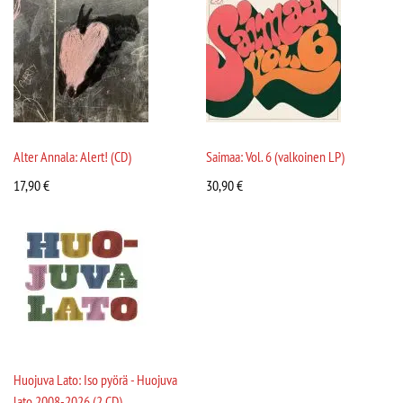
Alter Annala: Alert! (CD)
Saimaa: Vol. 6 (valkoinen LP)
17,90
€
30,90
€
Huojuva Lato: Iso pyörä - Huojuva
lato 2008-2026 (2 CD)