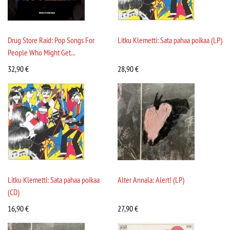
Drug Store Raid: Pop Songs For
Litku Klemetti: Sata pahaa poikaa (LP)
People Who Might Get...
32,90
€
28,90
€
Litku Klemetti: Sata pahaa poikaa
Alter Annala: Alert! (LP)
(CD)
16,90
€
27,90
€