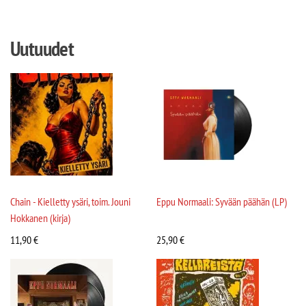
Uutuudet
Chain - Kielletty ysäri, toim. Jouni
Eppu Normaali: Syvään päähän (LP)
Hokkanen (kirja)
11,90
€
25,90
€