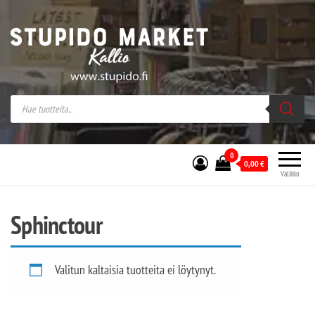
Stupido Market – verkossa ja kivijalassa
Stupido Market on vaihtoehtomusaan
erikoistunut verkko- sekä
kivijalkakauppa Helsingissä Kallion
sydämessä.
0
0,00
€
Valikko
Sphinctour
Valitun kaltaisia tuotteita ei löytynyt.