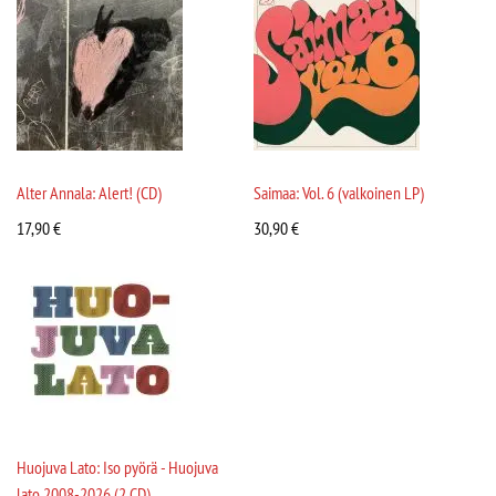
Alter Annala: Alert! (CD)
Saimaa: Vol. 6 (valkoinen LP)
17,90
€
30,90
€
Huojuva Lato: Iso pyörä - Huojuva
lato 2008-2026 (2 CD)