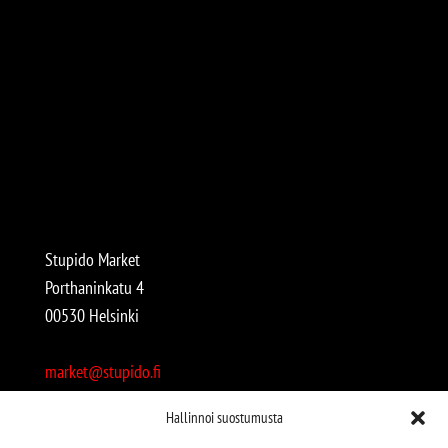
Stupido Market
Porthaninkatu 4
00530 Helsinki
market@stupido.fi
+358 50 4708664
Hallinnoi suostumusta