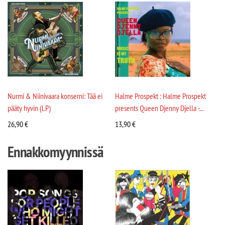
Nurmi & Niinivaara konserni: Tää ei
Halme Prospekt : Halme Prospekt
pääty hyvin (LP)
presents Queen Djenny Djella -...
26,90
€
13,90
€
Ennakkomyynnissä