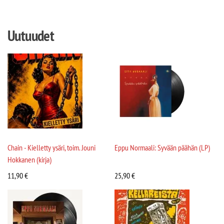
Uutuudet
Chain - Kielletty ysäri, toim. Jouni
Eppu Normaali: Syvään päähän (LP)
Hokkanen (kirja)
11,90
€
25,90
€