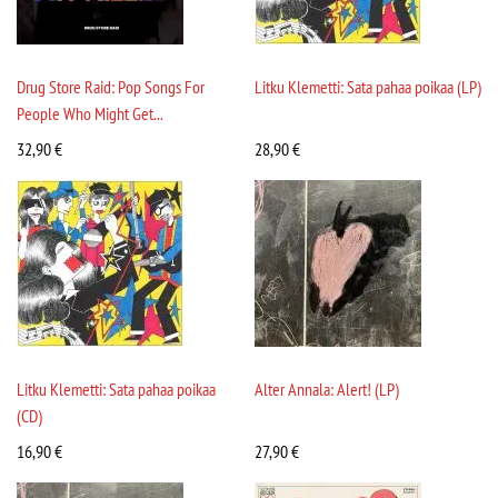
Drug Store Raid: Pop Songs For
Litku Klemetti: Sata pahaa poikaa (LP)
People Who Might Get...
32,90
€
28,90
€
Litku Klemetti: Sata pahaa poikaa
Alter Annala: Alert! (LP)
(CD)
16,90
€
27,90
€