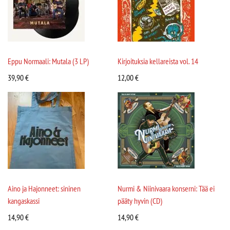
Eppu Normaali: Mutala (3 LP)
Kirjoituksia kellareista vol. 14
39,90
€
12,00
€
Aino ja Hajonneet: sininen
Nurmi & Niinivaara konserni: Tää ei
kangaskassi
pääty hyvin (CD)
14,90
€
14,90
€