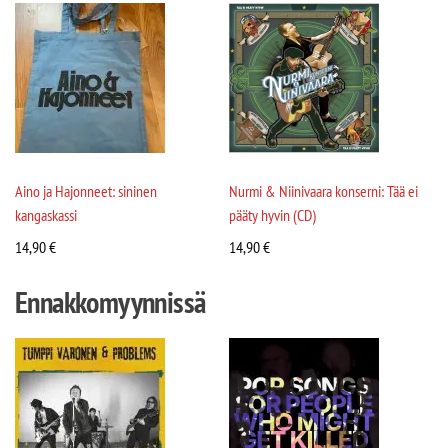
Aino ja Hajonneet: sininen
Nurmi & Niinivaara konserni: Tää ei
kangaskassi
pääty hyvin (CD)
14,90
€
14,90
€
Ennakkomyynnissä