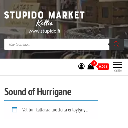
Stupido Market – verkossa ja kivijalassa
Stupido Market on vaihtoehtomusaan
erikoistunut verkko- sekä
kivijalkakauppa Helsingissä Kallion
sydämessä.
0
0,00
€
Valikko
Sound of Hurrigane
Valitun kaltaisia tuotteita ei löytynyt.