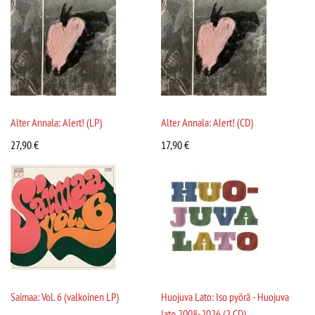
Alter Annala: Alert! (LP)
Alter Annala: Alert! (CD)
27,90
€
17,90
€
Saimaa: Vol. 6 (valkoinen LP)
Huojuva Lato: Iso pyörä - Huojuva
lato 2008-2026 (2 CD)