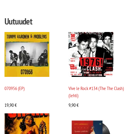
Uutuudet
070956 (EP)
Vive le Rock #134 (The The Clash)
(lehti)
19,90
€
9,90
€