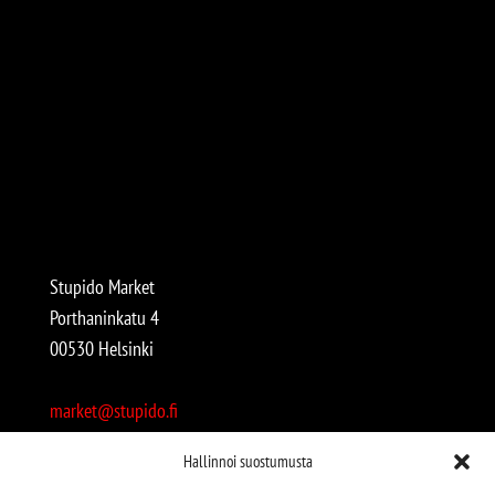
Stupido Market
Porthaninkatu 4
00530 Helsinki
market@stupido.fi
+358 50 4708664
Hallinnoi suostumusta