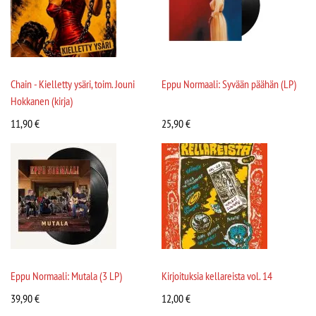
Chain - Kielletty ysäri, toim. Jouni
Eppu Normaali: Syvään päähän (LP)
Hokkanen (kirja)
11,90
€
25,90
€
Eppu Normaali: Mutala (3 LP)
Kirjoituksia kellareista vol. 14
39,90
€
12,00
€