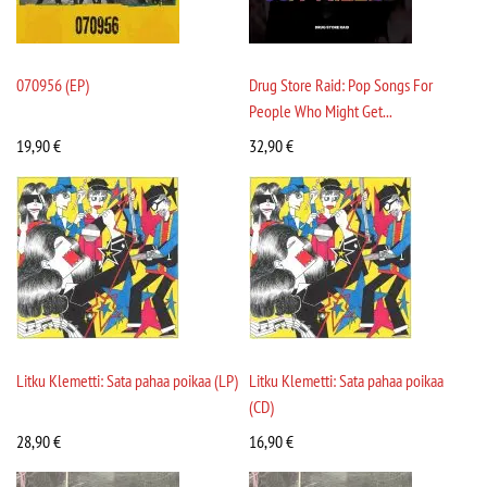
070956 (EP)
Drug Store Raid: Pop Songs For
People Who Might Get...
19,90
€
32,90
€
Litku Klemetti: Sata pahaa poikaa (LP)
Litku Klemetti: Sata pahaa poikaa
(CD)
28,90
€
16,90
€