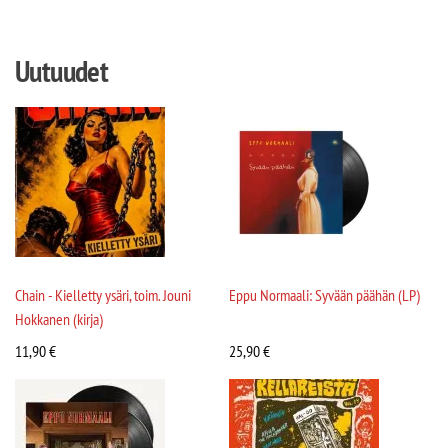
Uutuudet
Chain - Kielletty ysäri, toim. Jouni
Eppu Normaali: Syvään päähän (LP)
Hokkanen (kirja)
11,90
€
25,90
€