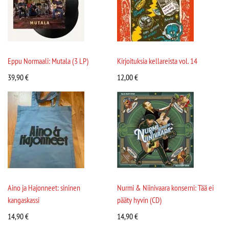
Eppu Normaali: Mutala (3 LP)
Kirjoituksia kellareista vol. 14
39,90
€
12,00
€
Aino ja Hajonneet: sininen
Nurmi & Niinivaara konserni: Tää ei
kangaskassi
pääty hyvin (CD)
14,90
€
14,90
€