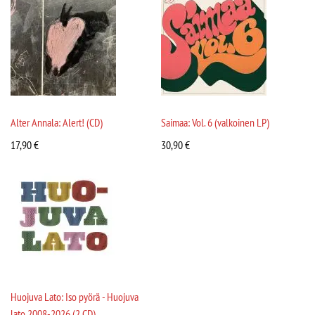
Alter Annala: Alert! (CD)
Saimaa: Vol. 6 (valkoinen LP)
17,90
€
30,90
€
Huojuva Lato: Iso pyörä - Huojuva
lato 2008-2026 (2 CD)