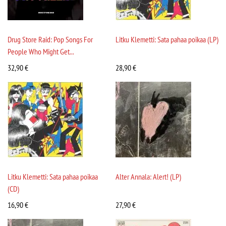
Drug Store Raid: Pop Songs For
Litku Klemetti: Sata pahaa poikaa (LP)
People Who Might Get...
32,90
€
28,90
€
Litku Klemetti: Sata pahaa poikaa
Alter Annala: Alert! (LP)
(CD)
16,90
€
27,90
€