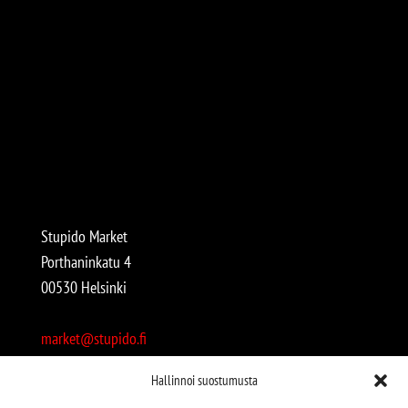
Stupido Market
Porthaninkatu 4
00530 Helsinki
market@stupido.fi
+358 50 4708664
Hallinnoi suostumusta