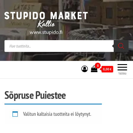
Stupido Market – verkossa ja kivijalassa
Stupido Market on vaihtoehtomusaan
erikoistunut verkko- sekä
kivijalkakauppa Helsingissä Kallion
sydämessä.
0
0,00
€
Valikko
Sõpruse Puiestee
Valitun kaltaisia tuotteita ei löytynyt.