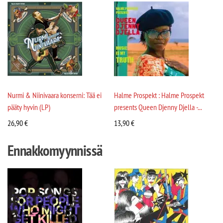
Nurmi & Niinivaara konserni: Tää ei
Halme Prospekt : Halme Prospekt
pääty hyvin (LP)
presents Queen Djenny Djella -...
26,90
€
13,90
€
Ennakkomyynnissä