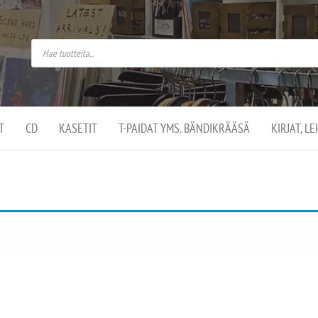
do
arket on
omusaan
t –
ut
ssa
kä
kauppa
ä
lassa
T
CD
KASETIT
T-PAIDAT YMS. BÄNDIKRÄÄSÄ
KIRJAT, L
.