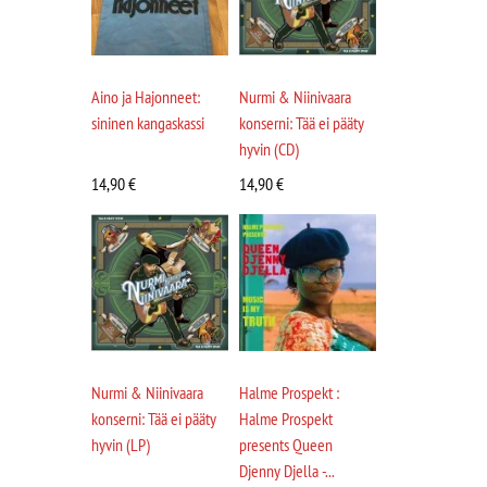
Aino ja Hajonneet:
Nurmi & Niinivaara
sininen kangaskassi
konserni: Tää ei pääty
hyvin (CD)
14,90
€
14,90
€
Nurmi & Niinivaara
Halme Prospekt :
konserni: Tää ei pääty
Halme Prospekt
hyvin (LP)
presents Queen
Djenny Djella -...