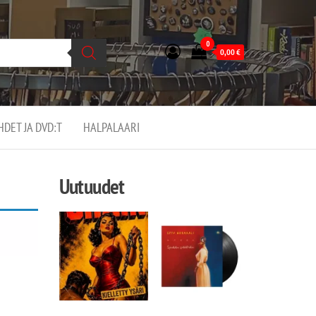
0
0,00
€
EHDET JA DVD:T
HALPALAARI
Uutuudet