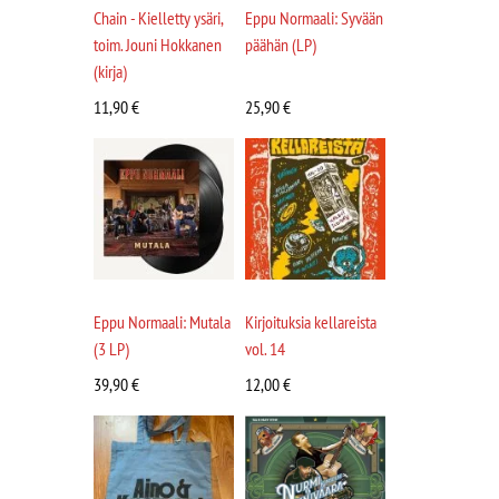
Chain - Kielletty ysäri,
Eppu Normaali: Syvään
toim. Jouni Hokkanen
päähän (LP)
(kirja)
11,90
€
25,90
€
Eppu Normaali: Mutala
Kirjoituksia kellareista
(3 LP)
vol. 14
39,90
€
12,00
€