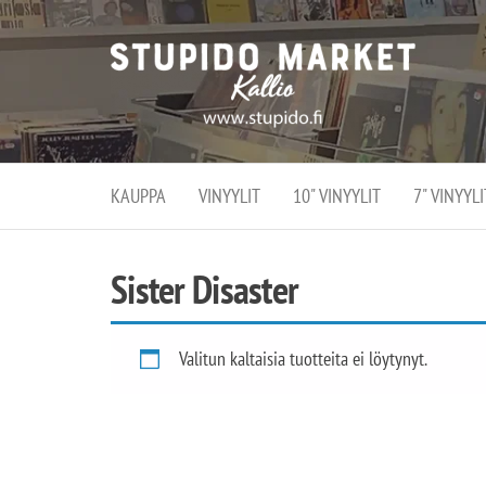
Stupi
Stupido M
vaihtoeht
Marke
erikoistun
verko
verkko- se
kivijalka
ja
Helsingiss
kivija
Kallion
KAUPPA
VINYYLIT
10" VINYYLIT
7" VINYYLI
sydämessä
Sister Disaster
Valitun kaltaisia tuotteita ei löytynyt.