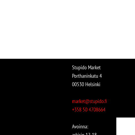
Stupido Market
Porthaninkatu 4
00530 Helsinki
market@stupido.fi
+358 50 4708664
Avoinna:
arkisin 12-18