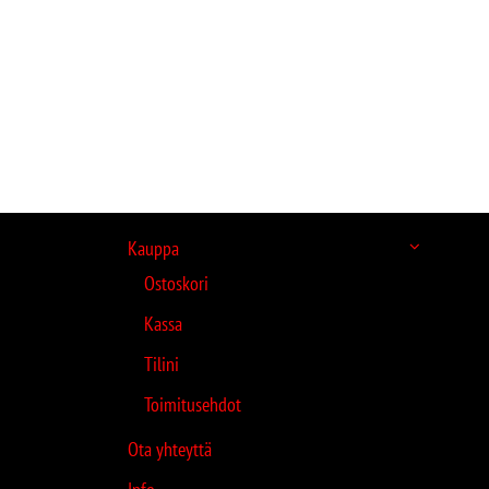
Kauppa
Ostoskori
Kassa
Tilini
Toimitusehdot
Ota yhteyttä