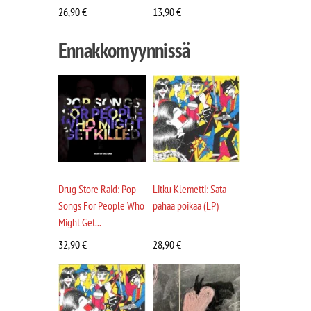
26,90
€
13,90
€
Ennakkomyynnissä
Drug Store Raid: Pop
Litku Klemetti: Sata
Songs For People Who
pahaa poikaa (LP)
Might Get...
32,90
€
28,90
€