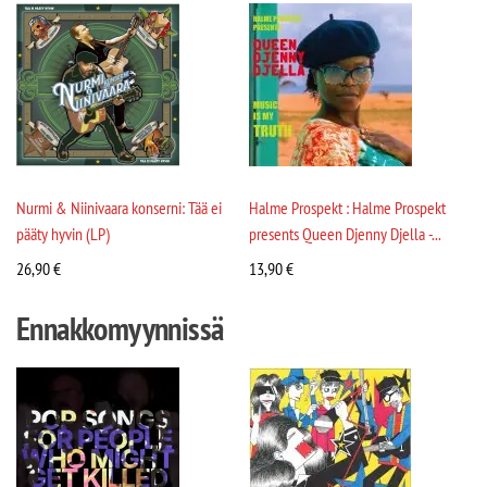
Nurmi & Niinivaara konserni: Tää ei
Halme Prospekt : Halme Prospekt
pääty hyvin (LP)
presents Queen Djenny Djella -...
26,90
€
13,90
€
Ennakkomyynnissä