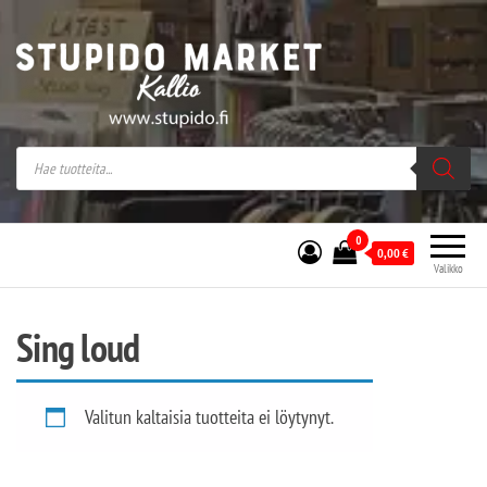
Stupido Market – verkossa ja kivijalassa
Stupido Market on vaihtoehtomusaan
erikoistunut verkko- sekä
kivijalkakauppa Helsingissä Kallion
sydämessä.
0
0,00
€
Valikko
Sing loud
Valitun kaltaisia tuotteita ei löytynyt.