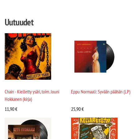
Uutuudet
Chain - Kielletty ysäri, toim. Jouni
Eppu Normaali: Syvään päähän (LP)
Hokkanen (kirja)
11,90
€
25,90
€