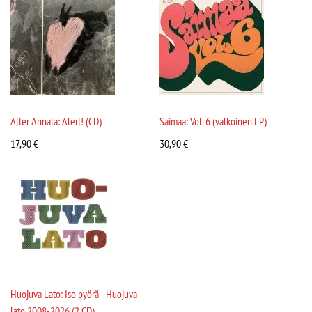
Alter Annala: Alert! (CD)
Saimaa: Vol. 6 (valkoinen LP)
17,90
€
30,90
€
Huojuva Lato: Iso pyörä - Huojuva
lato 2008-2026 (2 CD)