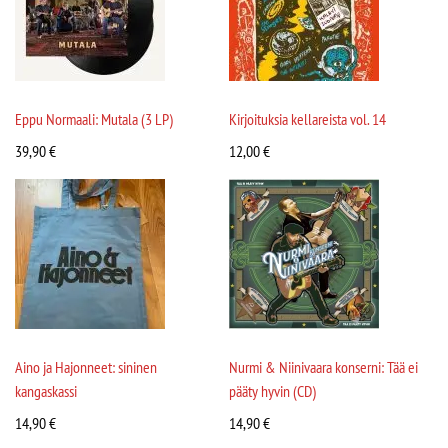
Eppu Normaali: Mutala (3 LP)
Kirjoituksia kellareista vol. 14
39,90
€
12,00
€
Aino ja Hajonneet: sininen
Nurmi & Niinivaara konserni: Tää ei
kangaskassi
pääty hyvin (CD)
14,90
€
14,90
€