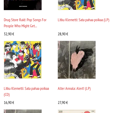
Drug Store Raid: Pop Songs For
Litku Klemetti: Sata pahaa poikaa (LP)
People Who Might Get...
32,90
€
28,90
€
Litku Klemetti: Sata pahaa poikaa
Alter Annala: Alert! (LP)
(CD)
16,90
€
27,90
€