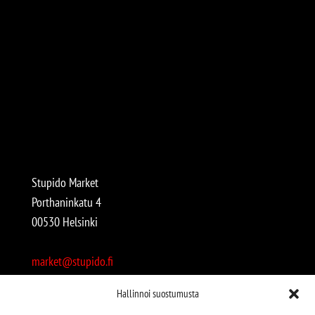
Stupido Market
Porthaninkatu 4
00530 Helsinki
market@stupido.fi
+358 50 4708664
Hallinnoi suostumusta