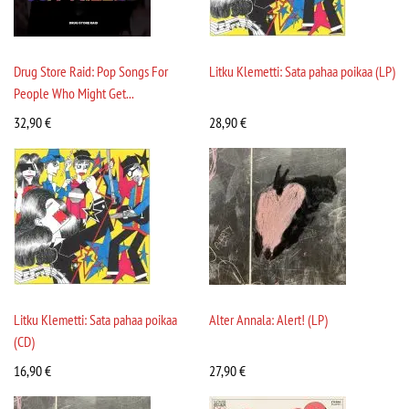
Drug Store Raid: Pop Songs For
Litku Klemetti: Sata pahaa poikaa (LP)
People Who Might Get...
32,90
€
28,90
€
Litku Klemetti: Sata pahaa poikaa
Alter Annala: Alert! (LP)
(CD)
16,90
€
27,90
€