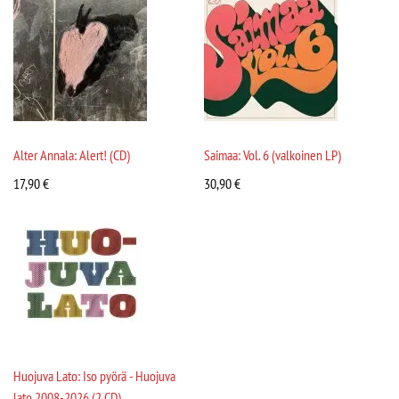
Alter Annala: Alert! (CD)
Saimaa: Vol. 6 (valkoinen LP)
17,90
€
30,90
€
Huojuva Lato: Iso pyörä - Huojuva
lato 2008-2026 (2 CD)