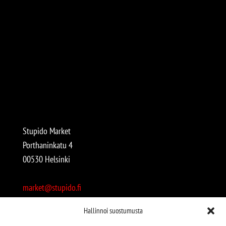
Stupido Market
Porthaninkatu 4
00530 Helsinki
market@stupido.fi
+358 50 4708664
Hallinnoi suostumusta