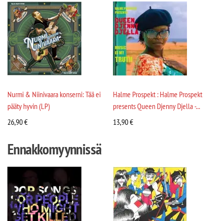
Nurmi & Niinivaara konserni: Tää ei
Halme Prospekt : Halme Prospekt
pääty hyvin (LP)
presents Queen Djenny Djella -...
26,90
€
13,90
€
Ennakkomyynnissä