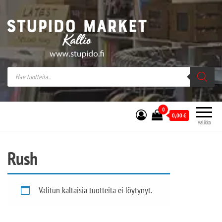
Stupido Market – verkossa ja kivijalassa
Stupido Market on vaihtoehtomusaan
erikoistunut verkko- sekä
kivijalkakauppa Helsingissä Kallion
sydämessä.
0
0,00
€
Valikko
Rush
Valitun kaltaisia tuotteita ei löytynyt.