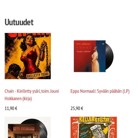
Uutuudet
Chain - Kielletty ysäri, toim. Jouni
Eppu Normaali: Syvään päähän (LP)
Hokkanen (kirja)
11,90
€
25,90
€