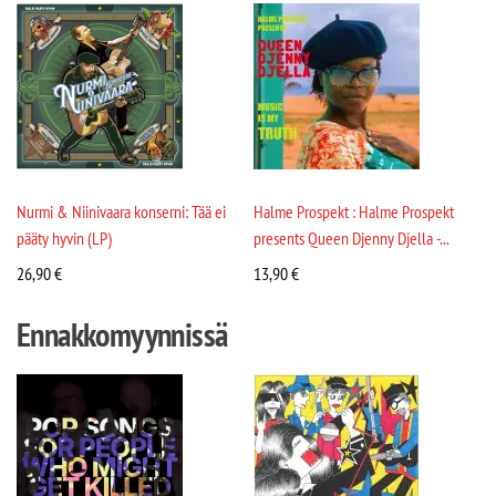
Nurmi & Niinivaara konserni: Tää ei
Halme Prospekt : Halme Prospekt
pääty hyvin (LP)
presents Queen Djenny Djella -...
26,90
€
13,90
€
Ennakkomyynnissä