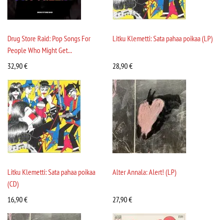
Drug Store Raid: Pop Songs For
Litku Klemetti: Sata pahaa poikaa (LP)
People Who Might Get...
32,90
€
28,90
€
Litku Klemetti: Sata pahaa poikaa
Alter Annala: Alert! (LP)
(CD)
16,90
€
27,90
€