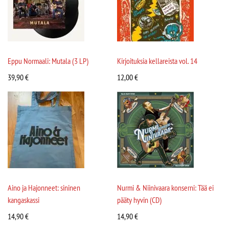
Eppu Normaali: Mutala (3 LP)
Kirjoituksia kellareista vol. 14
39,90
€
12,00
€
Aino ja Hajonneet: sininen
Nurmi & Niinivaara konserni: Tää ei
kangaskassi
pääty hyvin (CD)
14,90
€
14,90
€