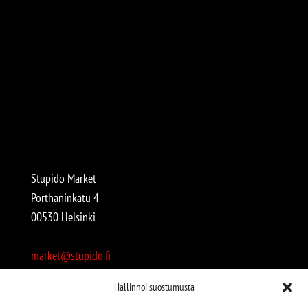
Stupido Market
Porthaninkatu 4
00530 Helsinki
market@stupido.fi
+358 50 4708664
Hallinnoi suostumusta