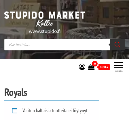
Stupido Market – verkossa ja kivijalassa
Stupido Market on vaihtoehtomusaan
erikoistunut verkko- sekä
kivijalkakauppa Helsingissä Kallion
sydämessä.
0
0,00
€
Valikko
Royals
Valitun kaltaisia tuotteita ei löytynyt.