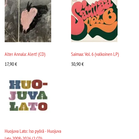
Alter Annala: Alert! (CD)
Saimaa: Vol. 6 (valkoinen LP)
17,90
€
30,90
€
Huojuva Lato: Iso pyörä - Huojuva
lato 2008-2026 (2 CD)