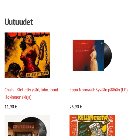
Uutuudet
Chain - Kielletty ysäri, toim. Jouni
Eppu Normaali: Syvään päähän (LP)
Hokkanen (kirja)
11,90
€
25,90
€