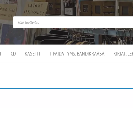
do
arket on
omusaan
t –
ut
ssa
kä
kauppa
ä
lassa
T
CD
KASETIT
T-PAIDAT YMS. BÄNDIKRÄÄSÄ
KIRJAT, L
.