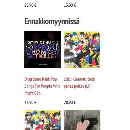
26,90
€
13,90
€
Ennakkomyynnissä
Drug Store Raid: Pop
Litku Klemetti: Sata
Songs For People Who
pahaa poikaa (LP)
Might Get...
32,90
€
28,90
€