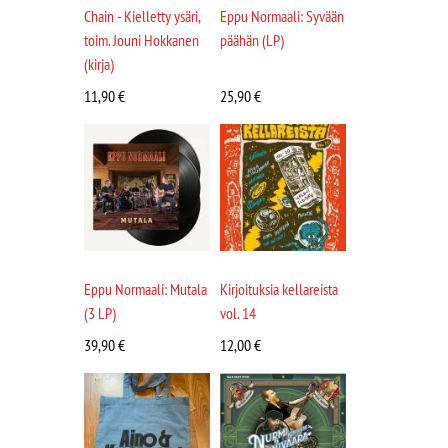
Chain - Kielletty ysäri,
Eppu Normaali: Syvään
toim. Jouni Hokkanen
päähän (LP)
(kirja)
11,90
€
25,90
€
Eppu Normaali: Mutala
Kirjoituksia kellareista
(3 LP)
vol. 14
39,90
€
12,00
€