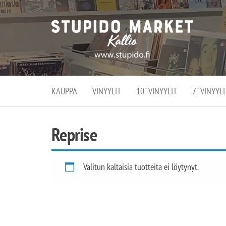
Stupi
Stupido M
vaihtoeht
Marke
erikoistun
verko
verkko- se
kivijalka
ja
Helsingiss
kivija
Kallion
KAUPPA
VINYYLIT
10" VINYYLIT
7" VINYYLI
sydämessä
Reprise
Valitun kaltaisia tuotteita ei löytynyt.