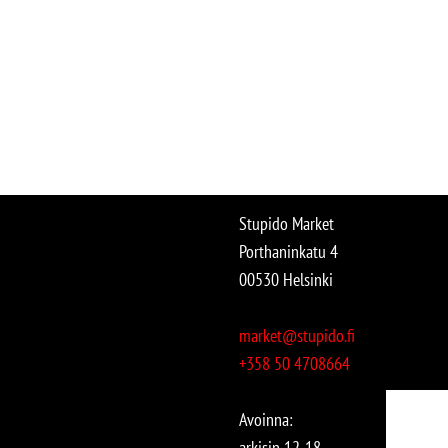
Stupido Market
Porthaninkatu 4
00530 Helsinki
market@stupido.fi
+358 50 4708664
Avoinna:
arkisin 12-18