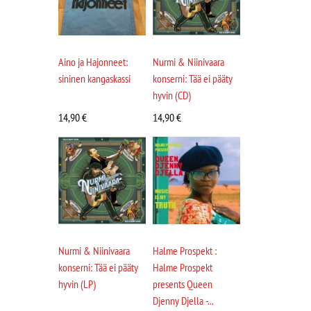
Aino ja Hajonneet:
Nurmi & Niinivaara
sininen kangaskassi
konserni: Tää ei pääty
hyvin (CD)
14,90
€
14,90
€
Nurmi & Niinivaara
Halme Prospekt :
konserni: Tää ei pääty
Halme Prospekt
hyvin (LP)
presents Queen
Djenny Djella -...