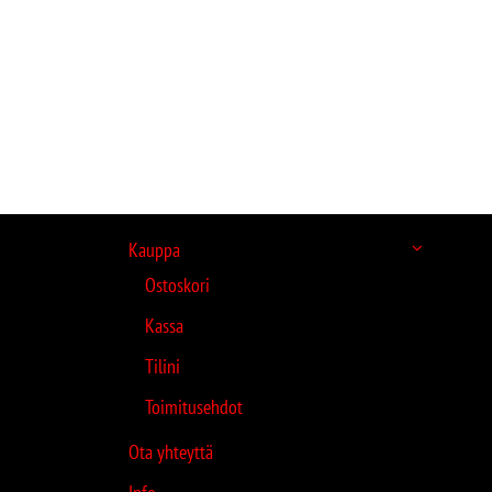
Kauppa
Ostoskori
Kassa
Tilini
Toimitusehdot
Ota yhteyttä