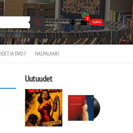
0
0,00
€
EHDET JA DVD:T
HALPALAARI
Uutuudet