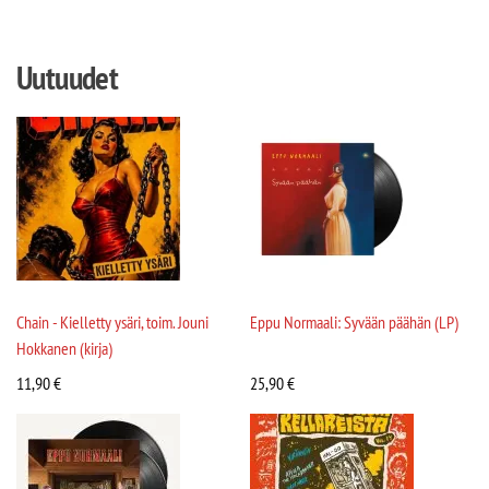
Uutuudet
Chain - Kielletty ysäri, toim. Jouni
Eppu Normaali: Syvään päähän (LP)
Hokkanen (kirja)
11,90
€
25,90
€