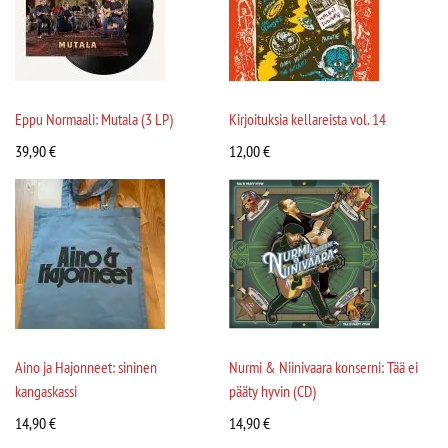
Eppu Normaali: Mutala (3 LP)
Kirjoituksia kellareista vol. 14
39,90
€
12,00
€
Aino ja Hajonneet: sininen
Nurmi & Niinivaara konserni: Tää ei
kangaskassi
pääty hyvin (CD)
14,90
€
14,90
€