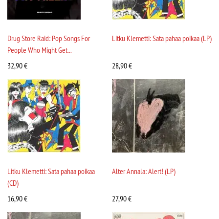
Drug Store Raid: Pop Songs For
Litku Klemetti: Sata pahaa poikaa (LP)
People Who Might Get...
32,90
€
28,90
€
Litku Klemetti: Sata pahaa poikaa
Alter Annala: Alert! (LP)
(CD)
16,90
€
27,90
€