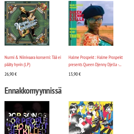
Nurmi & Niinivaara konserni: Tää ei
Halme Prospekt : Halme Prospekt
pääty hyvin (LP)
presents Queen Djenny Djella -...
26,90
€
13,90
€
Ennakkomyynnissä