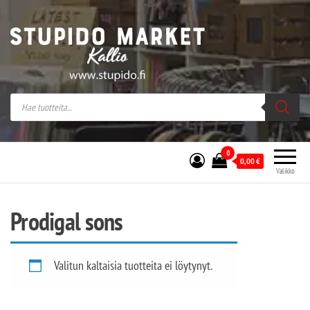
Stupido Market – verkossa ja kivijalassa
Stupido Market on vaihtoehtomusaan
erikoistunut verkko- sekä
kivijalkakauppa Helsingissä Kallion
sydämessä.
0
0,00
€
Valikko
Prodigal sons
Valitun kaltaisia tuotteita ei löytynyt.