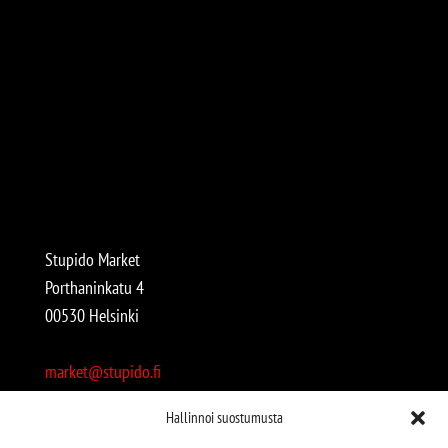
Stupido Market
Porthaninkatu 4
00530 Helsinki
market@stupido.fi
+358 50 4708664
Hallinnoi suostumusta