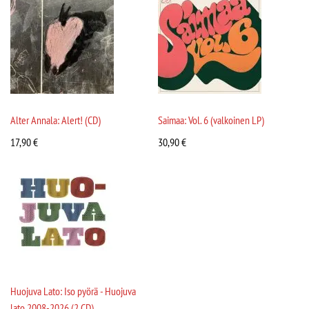
Alter Annala: Alert! (CD)
Saimaa: Vol. 6 (valkoinen LP)
17,90
€
30,90
€
Huojuva Lato: Iso pyörä - Huojuva
lato 2008-2026 (2 CD)