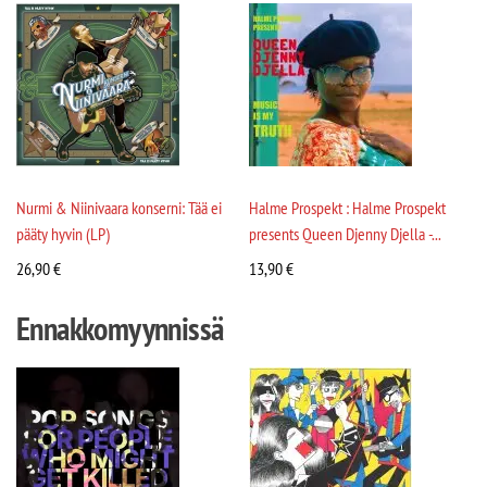
Nurmi & Niinivaara konserni: Tää ei
Halme Prospekt : Halme Prospekt
pääty hyvin (LP)
presents Queen Djenny Djella -...
26,90
€
13,90
€
Ennakkomyynnissä