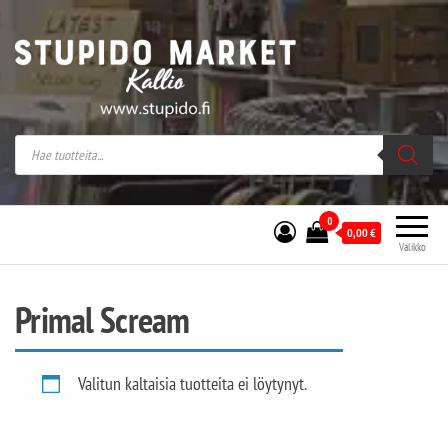
Stupido Market – verkossa ja kivijalassa
Stupido Market on vaihtoehtomusaan
erikoistunut verkko- sekä
kivijalkakauppa Helsingissä Kallion
sydämessä.
0
0,00
€
Valikko
Primal Scream
Valitun kaltaisia tuotteita ei löytynyt.