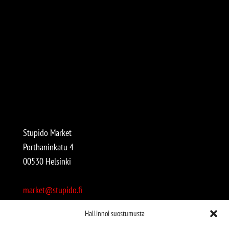
Stupido Market
Porthaninkatu 4
00530 Helsinki
market@stupido.fi
+358 50 4708664
Hallinnoi suostumusta