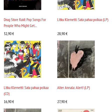
Drug Store Raid: Pop Songs For
Litku Klemetti: Sata pahaa poikaa (LP)
People Who Might Get...
32,90
€
28,90
€
Litku Klemetti: Sata pahaa poikaa
Alter Annala: Alert! (LP)
(CD)
16,90
€
27,90
€