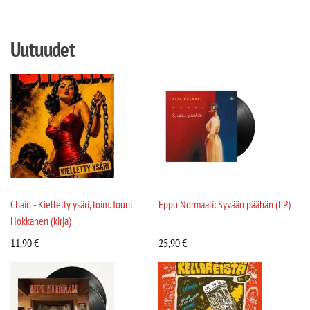
Uutuudet
Chain - Kielletty ysäri, toim. Jouni
Eppu Normaali: Syvään päähän (LP)
Hokkanen (kirja)
11,90
€
25,90
€