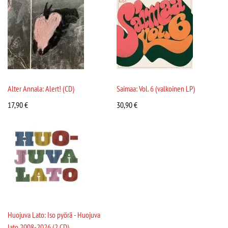
Alter Annala: Alert! (CD)
Saimaa: Vol. 6 (valkoinen LP)
17,90
€
30,90
€
Huojuva Lato: Iso pyörä - Huojuva
lato 2008-2026 (2 CD)