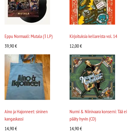
Eppu Normaali: Mutala (3 LP)
Kirjoituksia kellareista vol. 14
39,90
€
12,00
€
Aino ja Hajonneet: sininen
Nurmi & Niinivaara konserni: Tää ei
kangaskassi
pääty hyvin (CD)
14,90
€
14,90
€