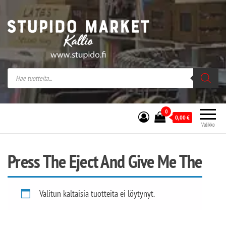
Stupido Market – verkossa ja kivijalassa
Stupido Market on vaihtoehtomusaan
erikoistunut verkko- sekä
kivijalkakauppa Helsingissä Kallion
sydämessä.
0
0,00
€
Valikko
Press The Eject And Give Me The
Valitun kaltaisia tuotteita ei löytynyt.