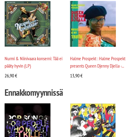
Nurmi & Niinivaara konserni: Tää ei
Halme Prospekt : Halme Prospekt
pääty hyvin (LP)
presents Queen Djenny Djella -...
26,90
€
13,90
€
Ennakkomyynnissä