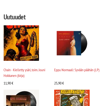
Uutuudet
Chain - Kielletty ysäri, toim. Jouni
Eppu Normaali: Syvään päähän (LP)
Hokkanen (kirja)
11,90
€
25,90
€