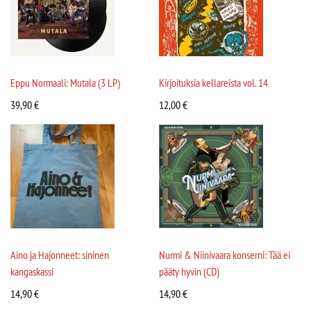
Eppu Normaali: Mutala (3 LP)
Kirjoituksia kellareista vol. 14
39,90
€
12,00
€
Aino ja Hajonneet: sininen
Nurmi & Niinivaara konserni: Tää ei
kangaskassi
pääty hyvin (CD)
14,90
€
14,90
€