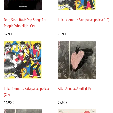
Drug Store Raid: Pop Songs For
Litku Klemetti: Sata pahaa poikaa (LP)
People Who Might Get...
32,90
€
28,90
€
Litku Klemetti: Sata pahaa poikaa
Alter Annala: Alert! (LP)
(CD)
16,90
€
27,90
€