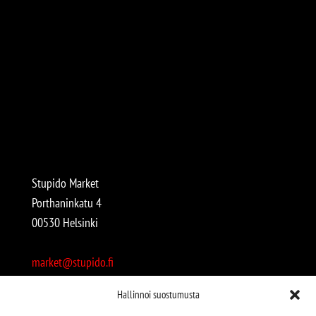
Stupido Market
Porthaninkatu 4
00530 Helsinki
market@stupido.fi
+358 50 4708664
Hallinnoi suostumusta