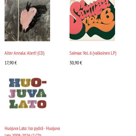
Alter Annala: Alert! (CD)
Saimaa: Vol. 6 (valkoinen LP)
17,90
€
30,90
€
Huojuva Lato: Iso pyörä - Huojuva
lato 2008-2026 (2 CD)