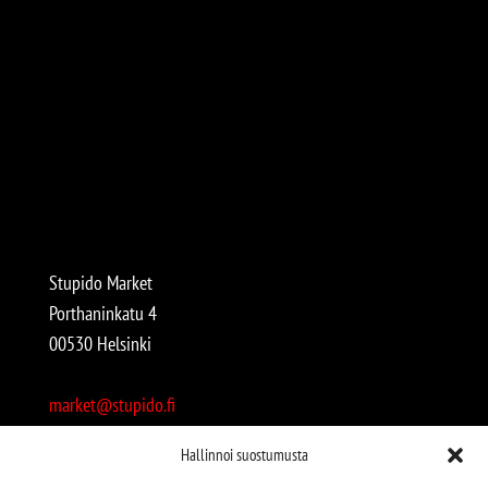
Stupido Market
Porthaninkatu 4
00530 Helsinki
market@stupido.fi
+358 50 4708664
Hallinnoi suostumusta