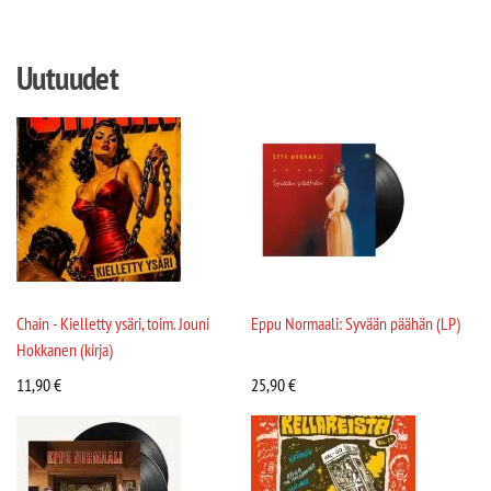
Uutuudet
Chain - Kielletty ysäri, toim. Jouni
Eppu Normaali: Syvään päähän (LP)
Hokkanen (kirja)
11,90
€
25,90
€