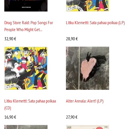
Drug Store Raid: Pop Songs For
Litku Klemetti: Sata pahaa poikaa (LP)
People Who Might Get...
32,90
€
28,90
€
Litku Klemetti: Sata pahaa poikaa
Alter Annala: Alert! (LP)
(CD)
16,90
€
27,90
€