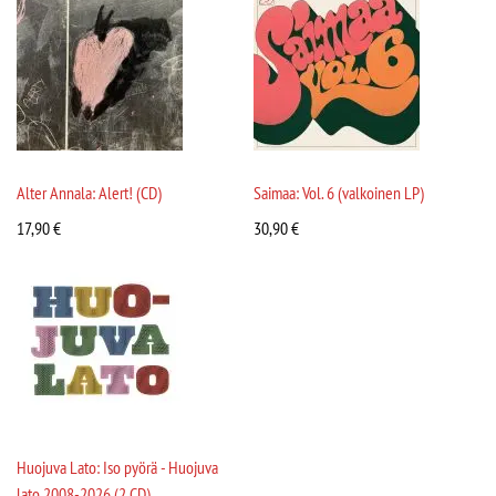
Alter Annala: Alert! (CD)
Saimaa: Vol. 6 (valkoinen LP)
17,90
€
30,90
€
Huojuva Lato: Iso pyörä - Huojuva
lato 2008-2026 (2 CD)