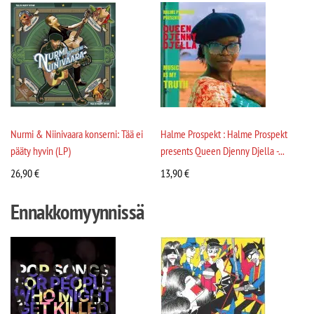
Nurmi & Niinivaara konserni: Tää ei
Halme Prospekt : Halme Prospekt
pääty hyvin (LP)
presents Queen Djenny Djella -...
26,90
€
13,90
€
Ennakkomyynnissä