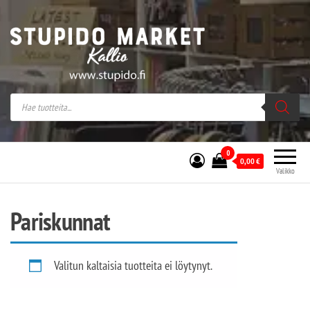
Stupido Market – verkossa ja kivijalassa
Stupido Market on vaihtoehtomusaan
erikoistunut verkko- sekä
kivijalkakauppa Helsingissä Kallion
sydämessä.
0
0,00
€
Valikko
Pariskunnat
Valitun kaltaisia tuotteita ei löytynyt.