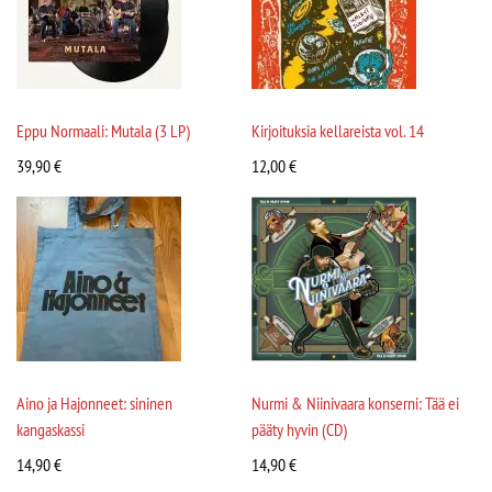
Eppu Normaali: Mutala (3 LP)
Kirjoituksia kellareista vol. 14
39,90
€
12,00
€
Aino ja Hajonneet: sininen
Nurmi & Niinivaara konserni: Tää ei
kangaskassi
pääty hyvin (CD)
14,90
€
14,90
€