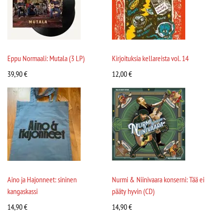
Eppu Normaali: Mutala (3 LP)
Kirjoituksia kellareista vol. 14
39,90
€
12,00
€
Aino ja Hajonneet: sininen
Nurmi & Niinivaara konserni: Tää ei
kangaskassi
pääty hyvin (CD)
14,90
€
14,90
€