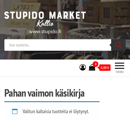
Stupido Market – verkossa ja kivijalassa
Stupido Market on vaihtoehtomusaan
erikoistunut verkko- sekä
kivijalkakauppa Helsingissä Kallion
sydämessä.
0
0,00
€
Valikko
Pahan vaimon käsikirja
Valitun kaltaisia tuotteita ei löytynyt.