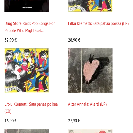
Drug Store Raid: Pop Songs For
Litku Klemetti: Sata pahaa poikaa (LP)
People Who Might Get...
32,90
€
28,90
€
Litku Klemetti: Sata pahaa poikaa
Alter Annala: Alert! (LP)
(CD)
16,90
€
27,90
€