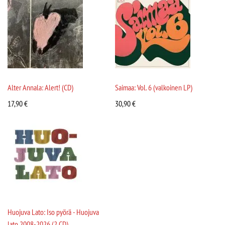
Alter Annala: Alert! (CD)
Saimaa: Vol. 6 (valkoinen LP)
17,90
€
30,90
€
Huojuva Lato: Iso pyörä - Huojuva
lato 2008-2026 (2 CD)