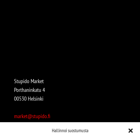
Stupido Market
Porthaninkatu 4
00530 Helsinki
market@stupido.fi
+358 50 4708664
Hallinnoi suostumusta