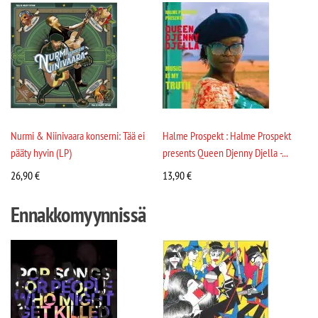
Nurmi & Niinivaara konserni: Tää ei
Halme Prospekt : Halme Prospekt
pääty hyvin (LP)
presents Queen Djenny Djella -...
26,90
€
13,90
€
Ennakkomyynnissä