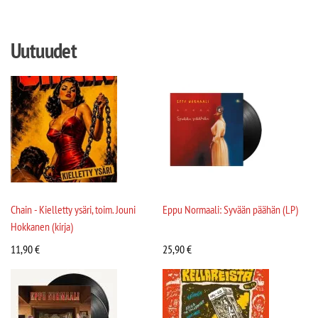
Uutuudet
Chain - Kielletty ysäri, toim. Jouni
Eppu Normaali: Syvään päähän (LP)
Hokkanen (kirja)
11,90
€
25,90
€