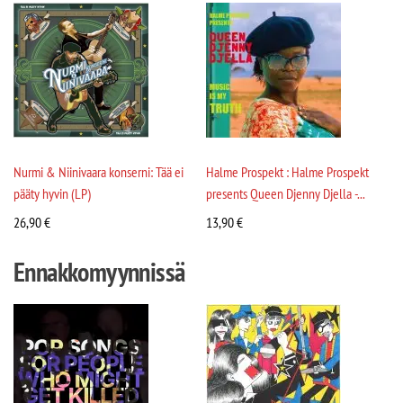
Nurmi & Niinivaara konserni: Tää ei
Halme Prospekt : Halme Prospekt
pääty hyvin (LP)
presents Queen Djenny Djella -...
26,90
€
13,90
€
Ennakkomyynnissä