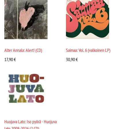
Alter Annala: Alert! (CD)
Saimaa: Vol. 6 (valkoinen LP)
17,90
€
30,90
€
Huojuva Lato: Iso pyörä - Huojuva
lato 2008-2026 (2 CD)