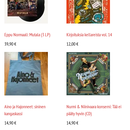
Eppu Normaali: Mutala (3 LP)
Kirjoituksia kellareista vol. 14
39,90
€
12,00
€
Aino ja Hajonneet: sininen
Nurmi & Niinivaara konserni: Tää ei
kangaskassi
pääty hyvin (CD)
14,90
€
14,90
€