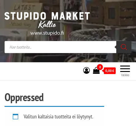
Stupido Market – verkossa ja kivijalassa
Stupido Market on vaihtoehtomusaan
erikoistunut verkko- sekä
kivijalkakauppa Helsingissä Kallion
sydämessä.
0
0,00
€
Valikko
Oppressed
Valitun kaltaisia tuotteita ei löytynyt.