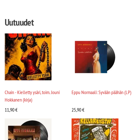
Uutuudet
Chain - Kielletty ysäri, toim. Jouni
Eppu Normaali: Syvään päähän (LP)
Hokkanen (kirja)
11,90
€
25,90
€