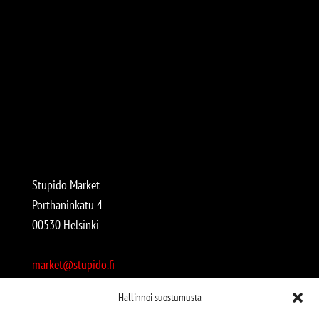
Stupido Market
Porthaninkatu 4
00530 Helsinki
market@stupido.fi
+358 50 4708664
Hallinnoi suostumusta