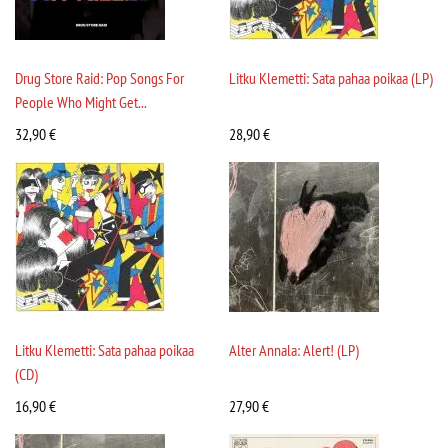
Drug Store Raid: Pop Songs For
Litku Klemetti: Sata pahaa poikaa (LP)
People Who Might Get...
32,90
€
28,90
€
Litku Klemetti: Sata pahaa poikaa
Alter Annala: Alert! (LP)
(CD)
16,90
€
27,90
€