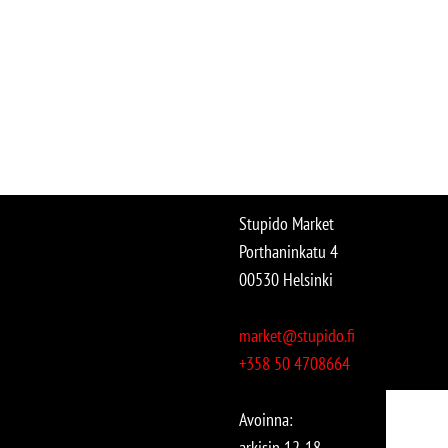
Stupido Market
Porthaninkatu 4
00530 Helsinki
market@stupido.fi
+358 50 4708664
Avoinna:
arkisin 12-18