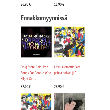
26,90
€
13,90
€
Ennakkomyynnissä
Drug Store Raid: Pop
Litku Klemetti: Sata
Songs For People Who
pahaa poikaa (LP)
Might Get...
32,90
€
28,90
€