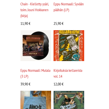
Chain - Kielletty ysäri,
Eppu Normaali: Syvään
toim. Jouni Hokkanen
päähän (LP)
(kirja)
11,90
€
25,90
€
Eppu Normaali: Mutala
Kirjoituksia kellareista
(3 LP)
vol. 14
39,90
€
12,00
€