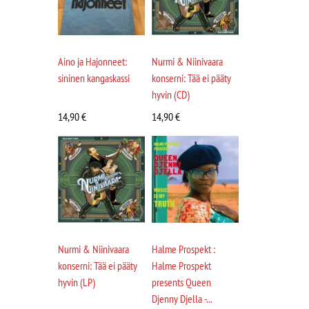
Aino ja Hajonneet:
Nurmi & Niinivaara
sininen kangaskassi
konserni: Tää ei pääty
hyvin (CD)
14,90
€
14,90
€
Nurmi & Niinivaara
Halme Prospekt :
konserni: Tää ei pääty
Halme Prospekt
hyvin (LP)
presents Queen
Djenny Djella -...