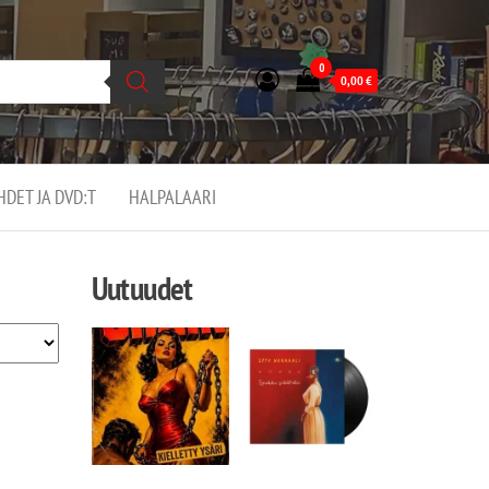
0
0,00
€
EHDET JA DVD:T
HALPALAARI
Uutuudet