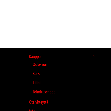
Kauppa
Ostoskori
Kassa
Tilini
Toimitusehdot
Ota yhteyttä