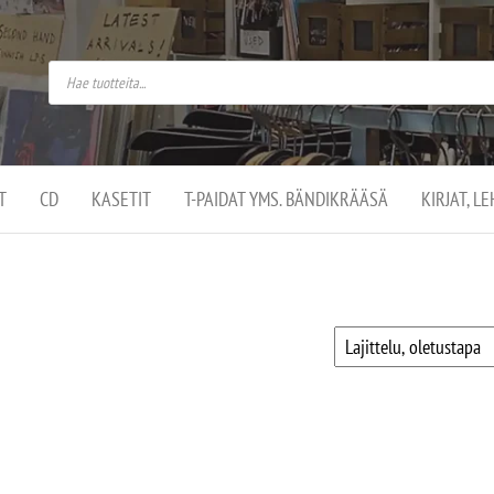
do
arket on
omusaan
t –
ut
ssa
kä
kauppa
ä
lassa
T
CD
KASETIT
T-PAIDAT YMS. BÄNDIKRÄÄSÄ
KIRJAT, L
.