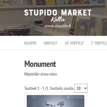
Stupi
Stupido M
vaihtoeht
Marke
erikoistun
verko
verkko- se
kivijalka
ja
Helsingiss
kivija
Kallion
KAUPPA
VINYYLIT
10" VINYYLIT
7" VINYYLI
sydämessä
Monument
Näytetään ainoa tulos
Tuotteet
1 - 1
/
1
. Tuotteita sivulla