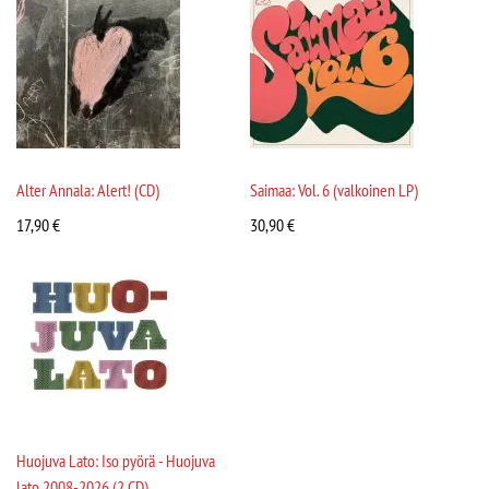
Alter Annala: Alert! (CD)
Saimaa: Vol. 6 (valkoinen LP)
17,90
€
30,90
€
Huojuva Lato: Iso pyörä - Huojuva
lato 2008-2026 (2 CD)