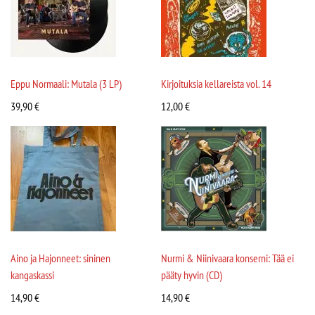
Eppu Normaali: Mutala (3 LP)
Kirjoituksia kellareista vol. 14
39,90
€
12,00
€
Aino ja Hajonneet: sininen
Nurmi & Niinivaara konserni: Tää ei
kangaskassi
pääty hyvin (CD)
14,90
€
14,90
€