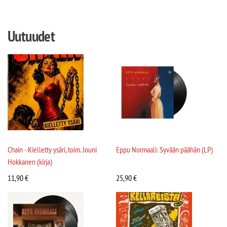
Uutuudet
Chain - Kielletty ysäri, toim. Jouni
Eppu Normaali: Syvään päähän (LP)
Hokkanen (kirja)
11,90
€
25,90
€