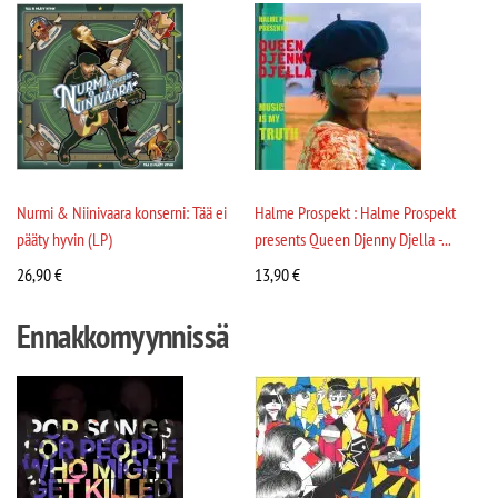
Nurmi & Niinivaara konserni: Tää ei
Halme Prospekt : Halme Prospekt
pääty hyvin (LP)
presents Queen Djenny Djella -...
26,90
€
13,90
€
Ennakkomyynnissä