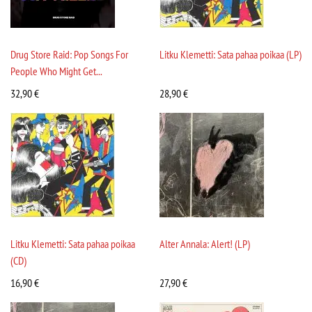
Drug Store Raid: Pop Songs For
Litku Klemetti: Sata pahaa poikaa (LP)
People Who Might Get...
32,90
€
28,90
€
Litku Klemetti: Sata pahaa poikaa
Alter Annala: Alert! (LP)
(CD)
16,90
€
27,90
€