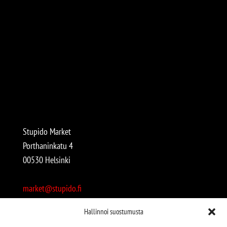
Stupido Market
Porthaninkatu 4
00530 Helsinki
market@stupido.fi
+358 50 4708664
Hallinnoi suostumusta