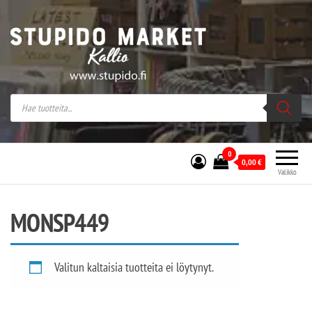
Stupido Market – verkossa ja kivijalassa
Stupido Market on vaihtoehtomusaan
erikoistunut verkko- sekä
kivijalkakauppa Helsingissä Kallion
sydämessä.
0
0,00
€
Valikko
MONSP449
Valitun kaltaisia tuotteita ei löytynyt.