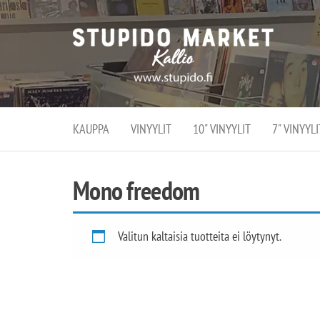
Stupi
Stupido M
vaihtoeht
Marke
erikoistun
verko
verkko- se
kivijalka
ja
Helsingiss
kivija
Kallion
KAUPPA
VINYYLIT
10" VINYYLIT
7" VINYYLI
sydämessä
Mono freedom
Valitun kaltaisia tuotteita ei löytynyt.