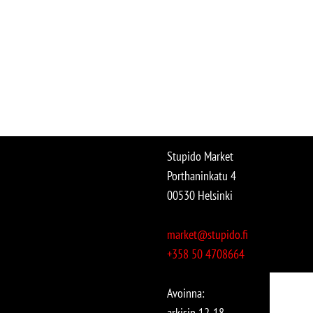
Stupido Market
Porthaninkatu 4
00530 Helsinki
market@stupido.fi
+358 50 4708664
Avoinna:
arkisin 12-18