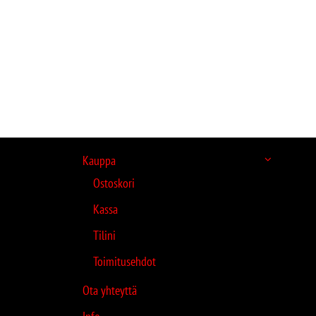
Kauppa
Ostoskori
Kassa
Tilini
Toimitusehdot
Ota yhteyttä