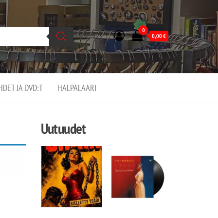
0
0,00
€
EHDET JA DVD:T
HALPALAARI
Uutuudet