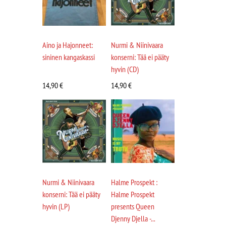
Aino ja Hajonneet:
Nurmi & Niinivaara
sininen kangaskassi
konserni: Tää ei pääty
hyvin (CD)
14,90
€
14,90
€
Nurmi & Niinivaara
Halme Prospekt :
konserni: Tää ei pääty
Halme Prospekt
hyvin (LP)
presents Queen
Djenny Djella -...