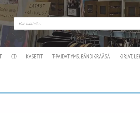
do
arket on
omusaan
t –
ut
ssa
kä
kauppa
ä
lassa
T
CD
KASETIT
T-PAIDAT YMS. BÄNDIKRÄÄSÄ
KIRJAT, L
.