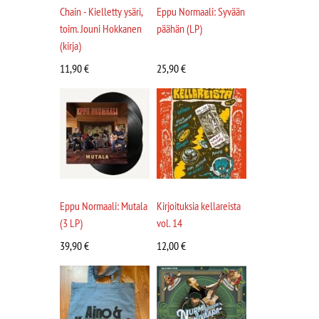
Chain - Kielletty ysäri,
Eppu Normaali: Syvään
toim. Jouni Hokkanen
päähän (LP)
(kirja)
11,90
€
25,90
€
Eppu Normaali: Mutala
Kirjoituksia kellareista
(3 LP)
vol. 14
39,90
€
12,00
€