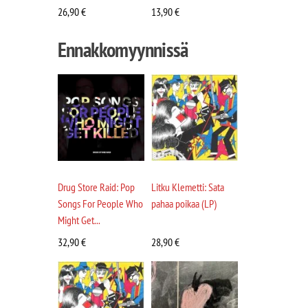
26,90
€
13,90
€
Ennakkomyynnissä
Drug Store Raid: Pop
Litku Klemetti: Sata
Songs For People Who
pahaa poikaa (LP)
Might Get...
32,90
€
28,90
€