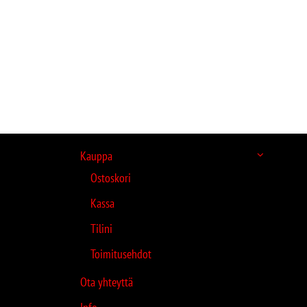
Kauppa
Ostoskori
Kassa
Tilini
Toimitusehdot
Ota yhteyttä