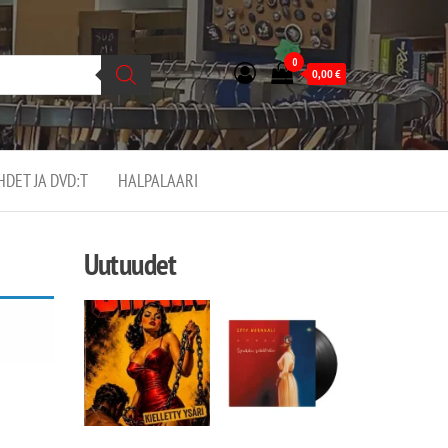
0
0,00
€
EHDET JA DVD:T
HALPALAARI
Uutuudet