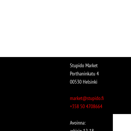
Stupido Market
Porthaninkatu 4
00530 Helsinki
market@stupido.fi
+358 50 4708664
Avoinna:
arkisin 12-18