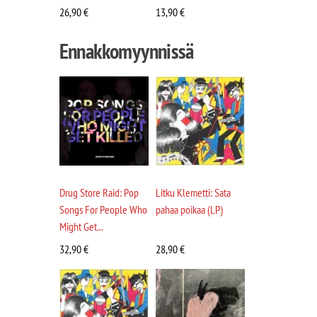
26,90
€
13,90
€
Ennakkomyynnissä
Drug Store Raid: Pop
Litku Klemetti: Sata
Songs For People Who
pahaa poikaa (LP)
Might Get...
32,90
€
28,90
€