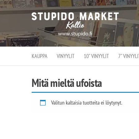
Stupi
Stupido M
vaihtoeht
Marke
erikoistun
verko
verkko- se
kivijalka
ja
Helsingiss
kivija
Kallion
KAUPPA
VINYYLIT
10" VINYYLIT
7" VINYYLI
sydämessä
Mitä mieltä ufoista
Valitun kaltaisia tuotteita ei löytynyt.