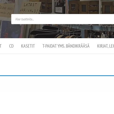
do
arket on
omusaan
t –
ut
ssa
kä
kauppa
ä
lassa
T
CD
KASETIT
T-PAIDAT YMS. BÄNDIKRÄÄSÄ
KIRJAT, L
.