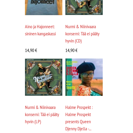
Aino ja Hajonneet:
Nurmi & Niinivaara
sininen kangaskassi
konserni: Tää ei pääty
hyvin (CD)
14,90
€
14,90
€
Nurmi & Niinivaara
Halme Prospekt :
konserni: Tää ei pääty
Halme Prospekt
hyvin (LP)
presents Queen
Djenny Djella -...