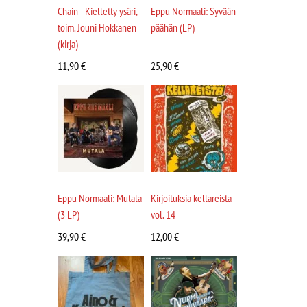
Chain - Kielletty ysäri,
Eppu Normaali: Syvään
toim. Jouni Hokkanen
päähän (LP)
(kirja)
11,90
€
25,90
€
Eppu Normaali: Mutala
Kirjoituksia kellareista
(3 LP)
vol. 14
39,90
€
12,00
€