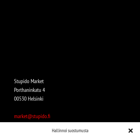
Stupido Market
Porthaninkatu 4
00530 Helsinki
market@stupido.fi
+358 50 4708664
Hallinnoi suostumusta