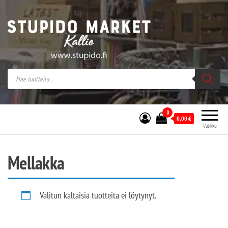
Stupido Market – verkossa ja kivijalassa
Stupido Market on vaihtoehtomusaan
erikoistunut verkko- sekä
kivijalkakauppa Helsingissä Kallion
sydämessä.
0
0,00
€
Valikko
Mellakka
Valitun kaltaisia tuotteita ei löytynyt.