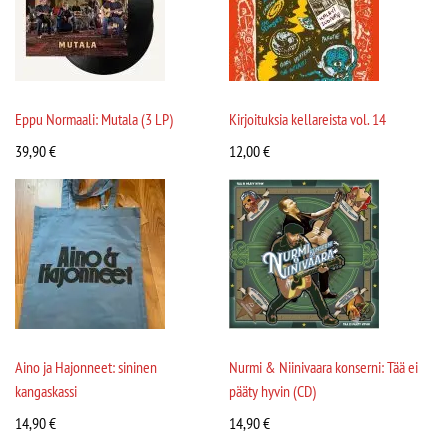
Eppu Normaali: Mutala (3 LP)
Kirjoituksia kellareista vol. 14
39,90
€
12,00
€
Aino ja Hajonneet: sininen
Nurmi & Niinivaara konserni: Tää ei
kangaskassi
pääty hyvin (CD)
14,90
€
14,90
€