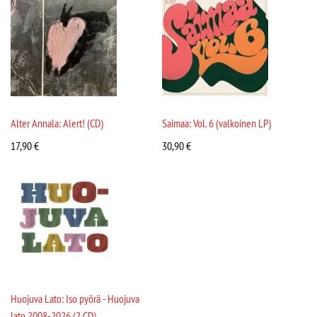
Alter Annala: Alert! (CD)
Saimaa: Vol. 6 (valkoinen LP)
17,90
€
30,90
€
Huojuva Lato: Iso pyörä - Huojuva
lato 2008-2026 (2 CD)