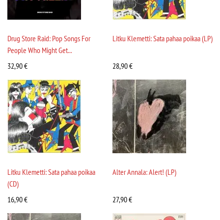
Drug Store Raid: Pop Songs For
Litku Klemetti: Sata pahaa poikaa (LP)
People Who Might Get...
32,90
€
28,90
€
Litku Klemetti: Sata pahaa poikaa
Alter Annala: Alert! (LP)
(CD)
16,90
€
27,90
€