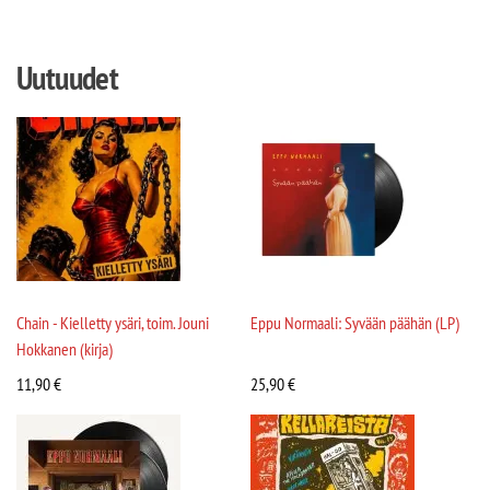
Uutuudet
Chain - Kielletty ysäri, toim. Jouni
Eppu Normaali: Syvään päähän (LP)
Hokkanen (kirja)
11,90
€
25,90
€