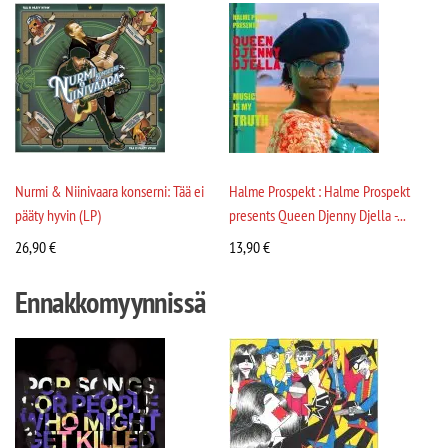
Nurmi & Niinivaara konserni: Tää ei
Halme Prospekt : Halme Prospekt
pääty hyvin (LP)
presents Queen Djenny Djella -...
26,90
€
13,90
€
Ennakkomyynnissä