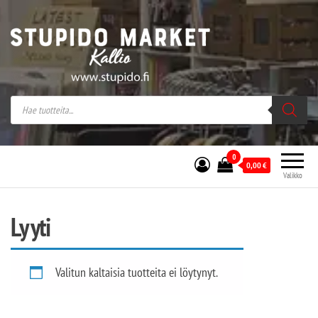
Stupido Market – verkossa ja kivijalassa
Stupido Market on vaihtoehtomusaan
erikoistunut verkko- sekä
kivijalkakauppa Helsingissä Kallion
sydämessä.
0
0,00
€
Valikko
Lyyti
Valitun kaltaisia tuotteita ei löytynyt.