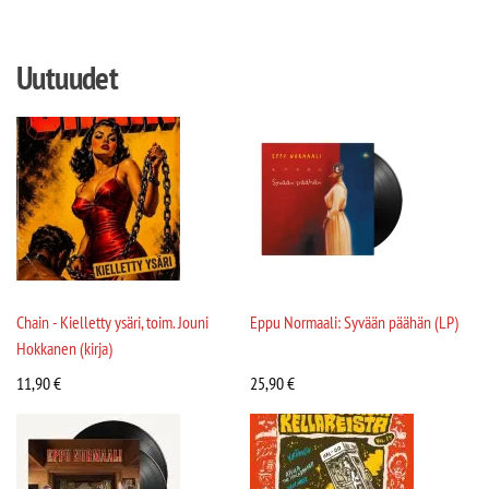
Uutuudet
Chain - Kielletty ysäri, toim. Jouni
Eppu Normaali: Syvään päähän (LP)
Hokkanen (kirja)
11,90
€
25,90
€