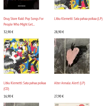
Drug Store Raid: Pop Songs For
Litku Klemetti: Sata pahaa poikaa (LP)
People Who Might Get...
32,90
€
28,90
€
Litku Klemetti: Sata pahaa poikaa
Alter Annala: Alert! (LP)
(CD)
16,90
€
27,90
€