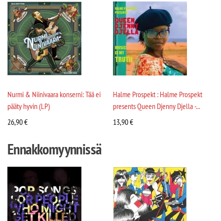
Nurmi & Niinivaara konserni: Tää ei
Halme Prospekt : Halme Prospekt
pääty hyvin (LP)
presents Queen Djenny Djella -...
26,90
€
13,90
€
Ennakkomyynnissä