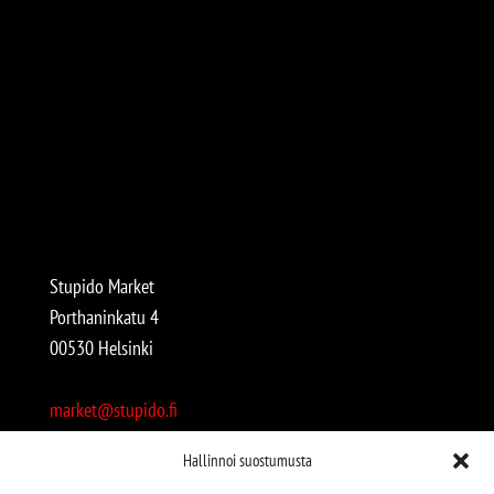
Stupido Market
Porthaninkatu 4
00530 Helsinki
market@stupido.fi
+358 50 4708664
Hallinnoi suostumusta