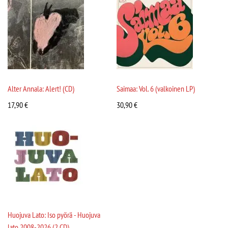
Alter Annala: Alert! (CD)
Saimaa: Vol. 6 (valkoinen LP)
17,90
€
30,90
€
Huojuva Lato: Iso pyörä - Huojuva
lato 2008-2026 (2 CD)