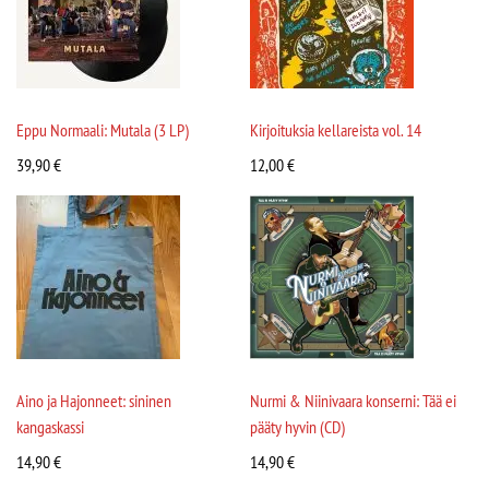
Eppu Normaali: Mutala (3 LP)
Kirjoituksia kellareista vol. 14
39,90
€
12,00
€
Aino ja Hajonneet: sininen
Nurmi & Niinivaara konserni: Tää ei
kangaskassi
pääty hyvin (CD)
14,90
€
14,90
€