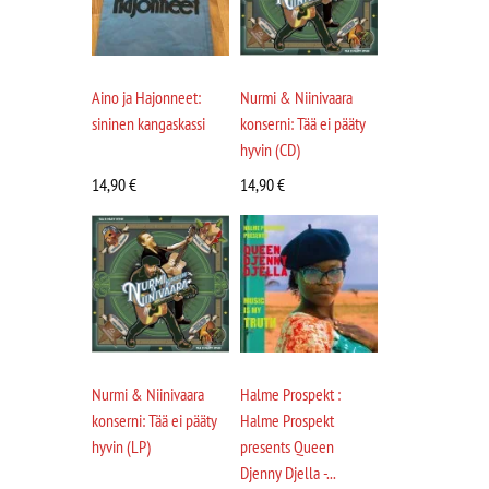
Aino ja Hajonneet:
Nurmi & Niinivaara
sininen kangaskassi
konserni: Tää ei pääty
hyvin (CD)
14,90
€
14,90
€
Nurmi & Niinivaara
Halme Prospekt :
konserni: Tää ei pääty
Halme Prospekt
hyvin (LP)
presents Queen
Djenny Djella -...