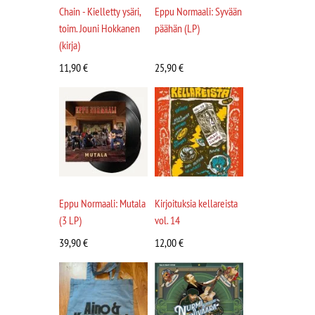
Chain - Kielletty ysäri,
Eppu Normaali: Syvään
toim. Jouni Hokkanen
päähän (LP)
(kirja)
11,90
€
25,90
€
Eppu Normaali: Mutala
Kirjoituksia kellareista
(3 LP)
vol. 14
39,90
€
12,00
€