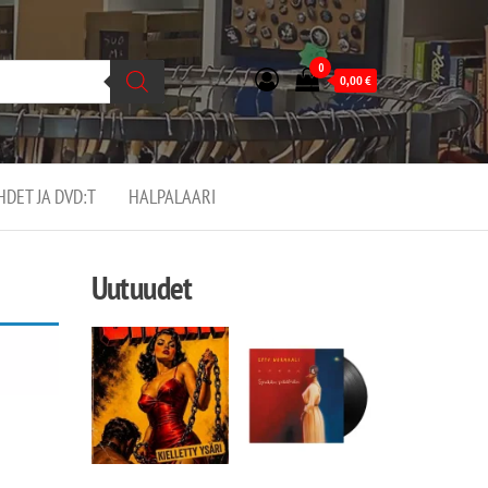
0
0,00
€
EHDET JA DVD:T
HALPALAARI
Uutuudet