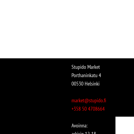
Stupido Market
Porthaninkatu 4
00530 Helsinki
market@stupido.fi
+358 50 4708664
Avoinna:
arkisin 12-18