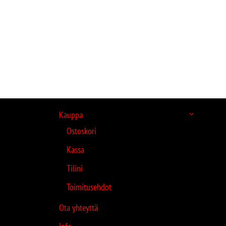
Kauppa
Ostoskori
Kassa
Tilini
Toimitusehdot
Ota yhteyttä