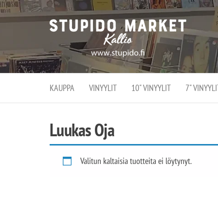
Stupi
Stupido M
vaihtoeht
Marke
erikoistun
verko
verkko- se
kivijalka
ja
Helsingiss
kivija
Kallion
KAUPPA
VINYYLIT
10" VINYYLIT
7" VINYYLI
sydämessä
Luukas Oja
Valitun kaltaisia tuotteita ei löytynyt.