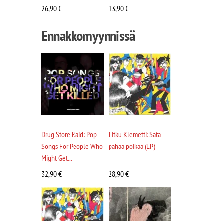
26,90
€
13,90
€
Ennakkomyynnissä
Drug Store Raid: Pop
Litku Klemetti: Sata
Songs For People Who
pahaa poikaa (LP)
Might Get...
32,90
€
28,90
€