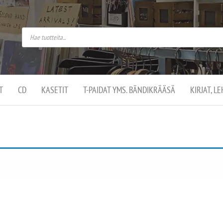
do
arket on
omusaan
t –
ut
ssa
kä
kauppa
ä
lassa
T
CD
KASETIT
T-PAIDAT YMS. BÄNDIKRÄÄSÄ
KIRJAT, L
.