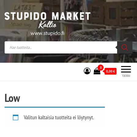
Stupido Market – verkossa ja kivijalassa
Stupido Market on vaihtoehtomusaan
erikoistunut verkko- sekä
kivijalkakauppa Helsingissä Kallion
sydämessä.
0
0,00
€
Valikko
Low
Valitun kaltaisia tuotteita ei löytynyt.