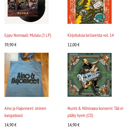
Eppu Normaali: Mutala (3 LP)
Kirjoituksia kellareista vol. 14
39,90
€
12,00
€
Aino ja Hajonneet: sininen
Nurmi & Niinivaara konserni: Tää ei
kangaskassi
pääty hyvin (CD)
14,90
€
14,90
€