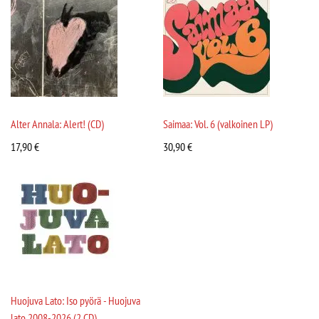
Alter Annala: Alert! (CD)
Saimaa: Vol. 6 (valkoinen LP)
17,90
€
30,90
€
Huojuva Lato: Iso pyörä - Huojuva
lato 2008-2026 (2 CD)