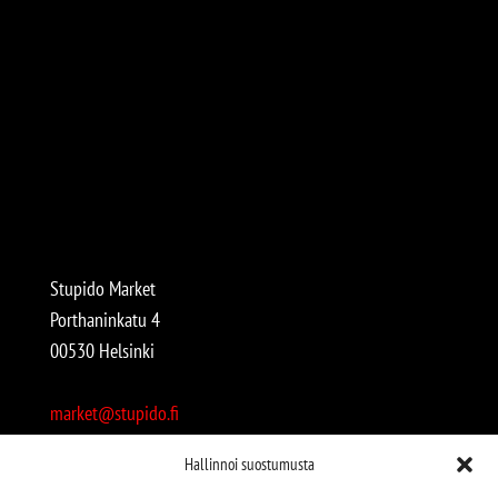
Stupido Market
Porthaninkatu 4
00530 Helsinki
market@stupido.fi
+358 50 4708664
Hallinnoi suostumusta