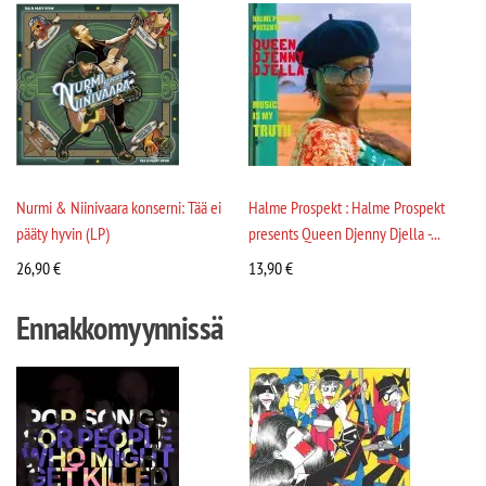
Nurmi & Niinivaara konserni: Tää ei
Halme Prospekt : Halme Prospekt
pääty hyvin (LP)
presents Queen Djenny Djella -...
26,90
€
13,90
€
Ennakkomyynnissä