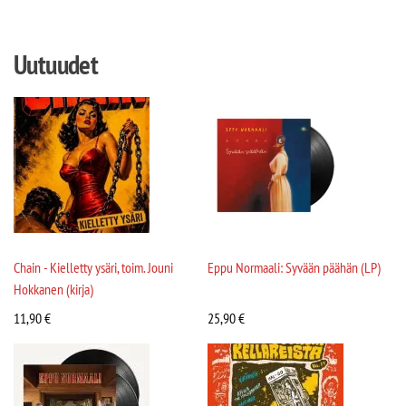
Uutuudet
Chain - Kielletty ysäri, toim. Jouni
Eppu Normaali: Syvään päähän (LP)
Hokkanen (kirja)
11,90
€
25,90
€