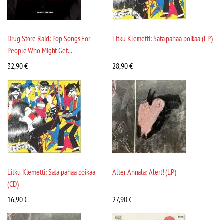
Drug Store Raid: Pop Songs For
Litku Klemetti: Sata pahaa poikaa (LP)
People Who Might Get...
32,90
€
28,90
€
Litku Klemetti: Sata pahaa poikaa
Alter Annala: Alert! (LP)
(CD)
16,90
€
27,90
€