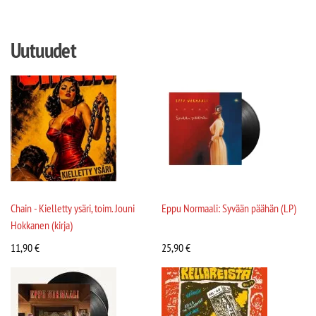
Uutuudet
Chain - Kielletty ysäri, toim. Jouni
Eppu Normaali: Syvään päähän (LP)
Hokkanen (kirja)
11,90
€
25,90
€