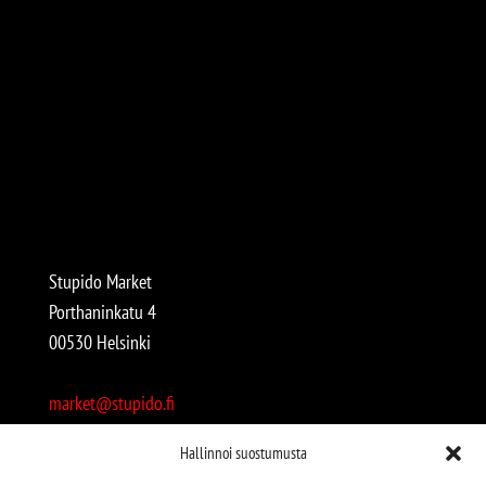
Stupido Market
Porthaninkatu 4
00530 Helsinki
market@stupido.fi
+358 50 4708664
Hallinnoi suostumusta