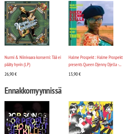
Nurmi & Niinivaara konserni: Tää ei
Halme Prospekt : Halme Prospekt
pääty hyvin (LP)
presents Queen Djenny Djella -...
26,90
€
13,90
€
Ennakkomyynnissä