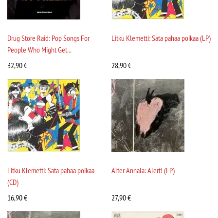
Drug Store Raid: Pop Songs For
Litku Klemetti: Sata pahaa poikaa (LP)
People Who Might Get...
32,90
€
28,90
€
Litku Klemetti: Sata pahaa poikaa
Alter Annala: Alert! (LP)
(CD)
16,90
€
27,90
€