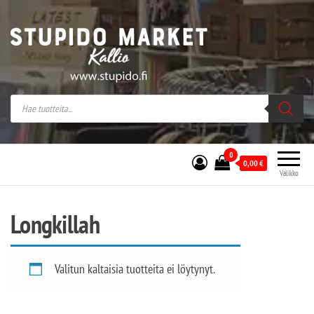
Stupido Market – verkossa ja kivijalassa
Stupido Market on vaihtoehtomusaan
erikoistunut verkko- sekä
kivijalkakauppa Helsingissä Kallion
sydämessä.
0
0,00
€
Valikko
Longkillah
Valitun kaltaisia tuotteita ei löytynyt.