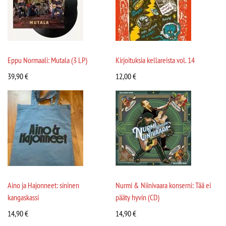
Eppu Normaali: Mutala (3 LP)
Kirjoituksia kellareista vol. 14
39,90
€
12,00
€
Aino ja Hajonneet: sininen
Nurmi & Niinivaara konserni: Tää ei
kangaskassi
pääty hyvin (CD)
14,90
€
14,90
€