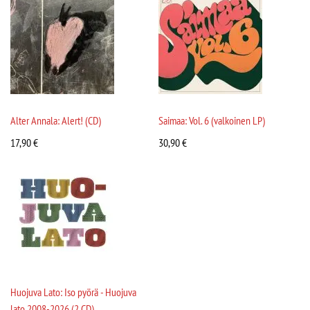
Alter Annala: Alert! (CD)
Saimaa: Vol. 6 (valkoinen LP)
17,90
€
30,90
€
Huojuva Lato: Iso pyörä - Huojuva
lato 2008-2026 (2 CD)