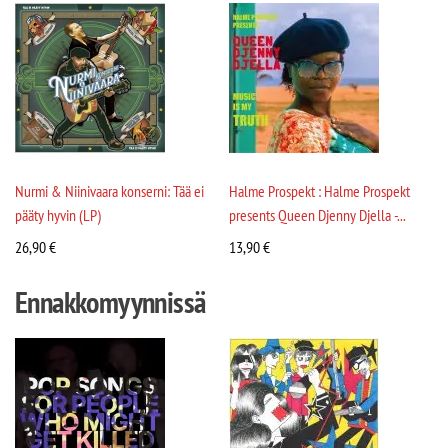
Nurmi & Niinivaara konserni: Tää ei
Halme Prospekt : Halme Prospekt
pääty hyvin (LP)
presents Queen Djenny Djella -...
26,90
€
13,90
€
Ennakkomyynnissä