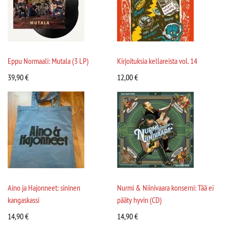
Eppu Normaali: Mutala (3 LP)
Kirjoituksia kellareista vol. 14
39,90
€
12,00
€
Aino ja Hajonneet: sininen
Nurmi & Niinivaara konserni: Tää ei
kangaskassi
pääty hyvin (CD)
14,90
€
14,90
€