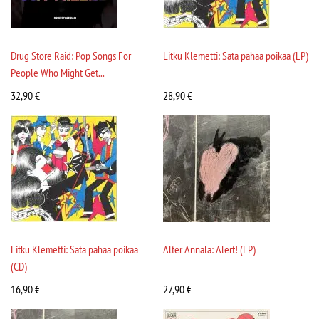
Drug Store Raid: Pop Songs For
Litku Klemetti: Sata pahaa poikaa (LP)
People Who Might Get...
32,90
€
28,90
€
Litku Klemetti: Sata pahaa poikaa
Alter Annala: Alert! (LP)
(CD)
16,90
€
27,90
€