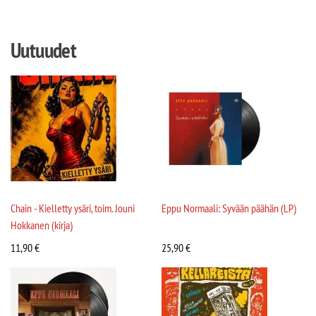
Uutuudet
Chain - Kielletty ysäri, toim. Jouni
Eppu Normaali: Syvään päähän (LP)
Hokkanen (kirja)
11,90
€
25,90
€