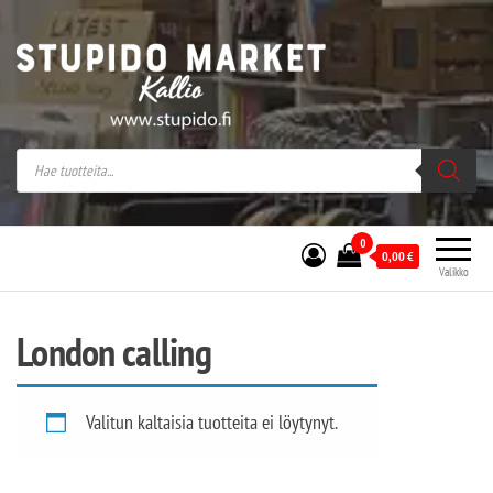
Stupido Market – verkossa ja kivijalassa
Stupido Market on vaihtoehtomusaan
erikoistunut verkko- sekä
kivijalkakauppa Helsingissä Kallion
sydämessä.
0
0,00
€
Valikko
London calling
Valitun kaltaisia tuotteita ei löytynyt.