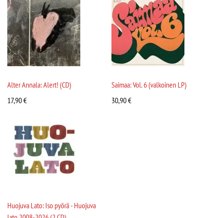
Alter Annala: Alert! (CD)
Saimaa: Vol. 6 (valkoinen LP)
17,90
€
30,90
€
Huojuva Lato: Iso pyörä - Huojuva
lato 2008-2026 (2 CD)