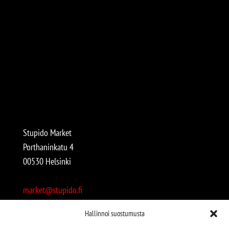
Stupido Market
Porthaninkatu 4
00530 Helsinki
market@stupido.fi
+358 50 4708664
Hallinnoi suostumusta