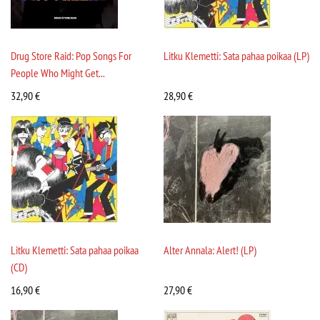
Drug Store Raid: Pop Songs For
Litku Klemetti: Sata pahaa poikaa (LP)
People Who Might Get...
32,90
€
28,90
€
Litku Klemetti: Sata pahaa poikaa
Alter Annala: Alert! (LP)
(CD)
16,90
€
27,90
€