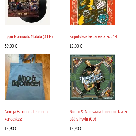
Eppu Normaali: Mutala (3 LP)
Kirjoituksia kellareista vol. 14
39,90
€
12,00
€
Aino ja Hajonneet: sininen
Nurmi & Niinivaara konserni: Tää ei
kangaskassi
pääty hyvin (CD)
14,90
€
14,90
€