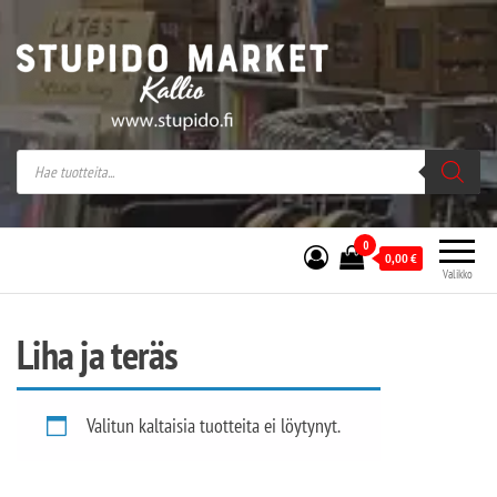
Stupido Market – verkossa ja kivijalassa
Stupido Market on vaihtoehtomusaan
erikoistunut verkko- sekä
kivijalkakauppa Helsingissä Kallion
sydämessä.
0
0,00
€
Valikko
Liha ja teräs
Valitun kaltaisia tuotteita ei löytynyt.