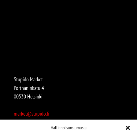
Stupido Market
Porthaninkatu 4
00530 Helsinki
market@stupido.fi
+358 50 4708664
Hallinnoi suostumusta