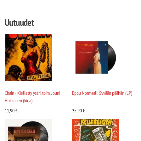
Uutuudet
Chain - Kielletty ysäri, toim. Jouni
Eppu Normaali: Syvään päähän (LP)
Hokkanen (kirja)
11,90
€
25,90
€