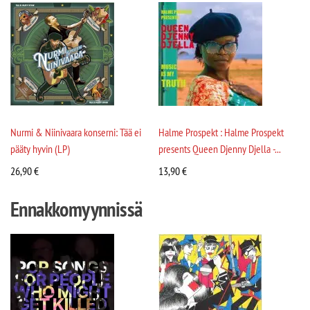
Nurmi & Niinivaara konserni: Tää ei
Halme Prospekt : Halme Prospekt
pääty hyvin (LP)
presents Queen Djenny Djella -...
26,90
€
13,90
€
Ennakkomyynnissä