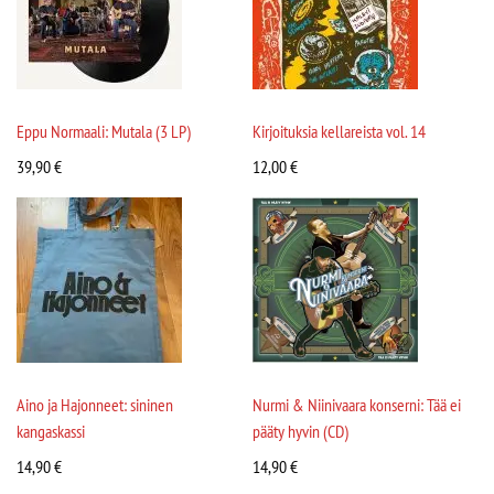
Eppu Normaali: Mutala (3 LP)
Kirjoituksia kellareista vol. 14
39,90
€
12,00
€
Aino ja Hajonneet: sininen
Nurmi & Niinivaara konserni: Tää ei
kangaskassi
pääty hyvin (CD)
14,90
€
14,90
€