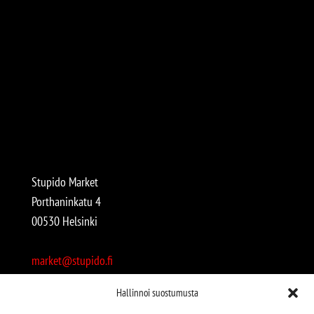
Stupido Market
Porthaninkatu 4
00530 Helsinki
market@stupido.fi
+358 50 4708664
Hallinnoi suostumusta