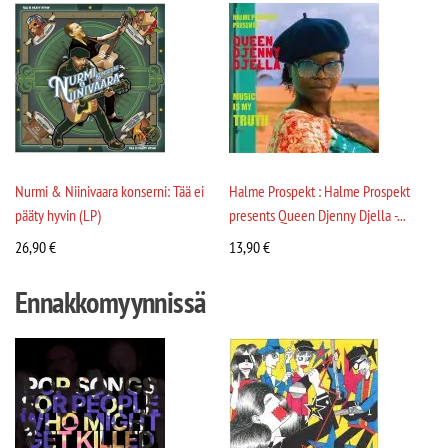
Nurmi & Niinivaara konserni: Tää ei
Halme Prospekt : Halme Prospekt
pääty hyvin (LP)
presents Queen Djenny Djella -...
26,90
€
13,90
€
Ennakkomyynnissä