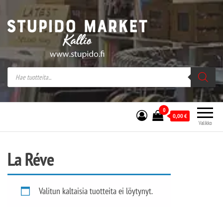
Stupido Market – verkossa ja kivijalassa
Stupido Market on vaihtoehtomusaan
erikoistunut verkko- sekä
kivijalkakauppa Helsingissä Kallion
sydämessä.
0
0,00
€
Valikko
La Réve
Valitun kaltaisia tuotteita ei löytynyt.