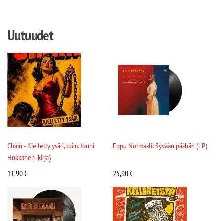
Uutuudet
Chain - Kielletty ysäri, toim. Jouni
Eppu Normaali: Syvään päähän (LP)
Hokkanen (kirja)
11,90
€
25,90
€