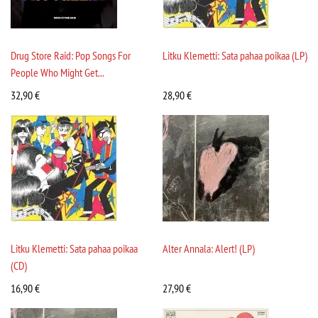
Drug Store Raid: Pop Songs For
Litku Klemetti: Sata pahaa poikaa (LP)
People Who Might Get...
32,90
€
28,90
€
Litku Klemetti: Sata pahaa poikaa
Alter Annala: Alert! (LP)
(CD)
16,90
€
27,90
€