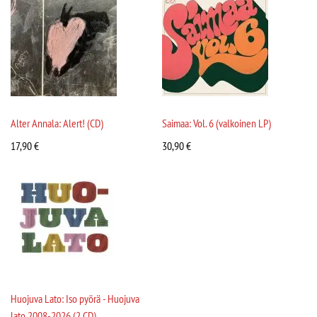
Alter Annala: Alert! (CD)
Saimaa: Vol. 6 (valkoinen LP)
17,90
€
30,90
€
Huojuva Lato: Iso pyörä - Huojuva
lato 2008-2026 (2 CD)