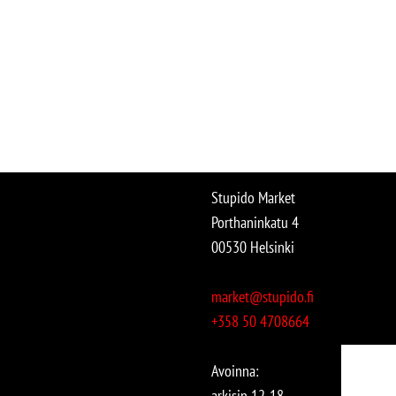
Stupido Market
Porthaninkatu 4
00530 Helsinki
market@stupido.fi
+358 50 4708664
Avoinna:
arkisin 12-18