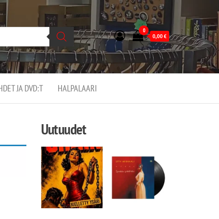
0
0,00
€
EHDET JA DVD:T
HALPALAARI
Uutuudet