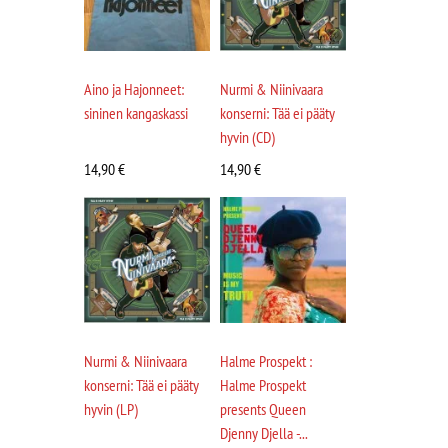
Aino ja Hajonneet:
Nurmi & Niinivaara
sininen kangaskassi
konserni: Tää ei pääty
hyvin (CD)
14,90
€
14,90
€
Nurmi & Niinivaara
Halme Prospekt :
konserni: Tää ei pääty
Halme Prospekt
hyvin (LP)
presents Queen
Djenny Djella -...