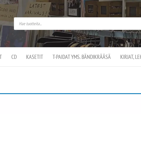
do
arket on
omusaan
t –
ut
ssa
kä
kauppa
ä
lassa
T
CD
KASETIT
T-PAIDAT YMS. BÄNDIKRÄÄSÄ
KIRJAT, L
.