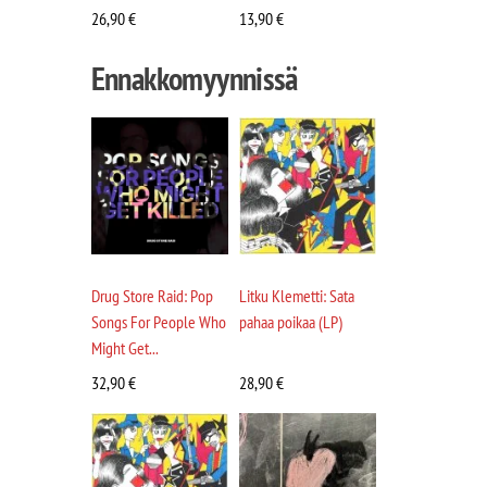
26,90
€
13,90
€
Ennakkomyynnissä
Drug Store Raid: Pop
Litku Klemetti: Sata
Songs For People Who
pahaa poikaa (LP)
Might Get...
32,90
€
28,90
€