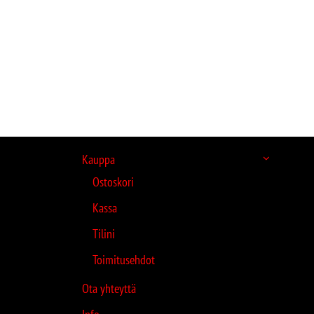
Kauppa
Ostoskori
Kassa
Tilini
Toimitusehdot
Ota yhteyttä