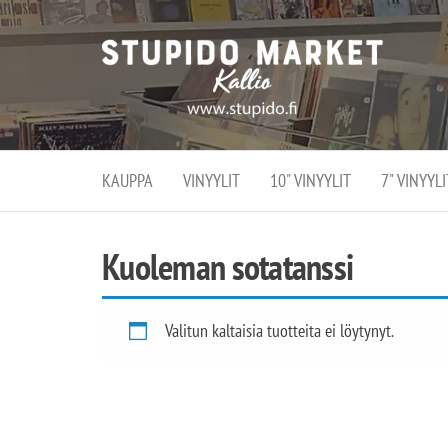
Stupi
Stupido M
vaihtoeht
Marke
erikoistun
verko
verkko- se
kivijalka
ja
Helsingiss
kivija
Kallion
KAUPPA
VINYYLIT
10" VINYYLIT
7" VINYYLI
sydämessä
Kuoleman sotatanssi
Valitun kaltaisia tuotteita ei löytynyt.