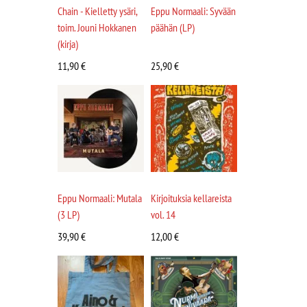
Chain - Kielletty ysäri,
Eppu Normaali: Syvään
toim. Jouni Hokkanen
päähän (LP)
(kirja)
11,90
€
25,90
€
Eppu Normaali: Mutala
Kirjoituksia kellareista
(3 LP)
vol. 14
39,90
€
12,00
€