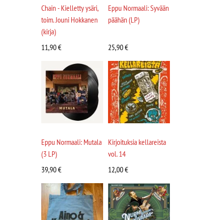
Chain - Kielletty ysäri,
Eppu Normaali: Syvään
toim. Jouni Hokkanen
päähän (LP)
(kirja)
11,90
€
25,90
€
Eppu Normaali: Mutala
Kirjoituksia kellareista
(3 LP)
vol. 14
39,90
€
12,00
€