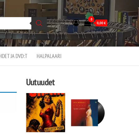
0
0,00
€
EHDET JA DVD:T
HALPALAARI
Uutuudet