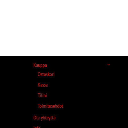
Kauppa
Ostoskori
Kassa
Tilini
Toimitusehdot
Ota yhteyttä