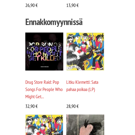
26,90
€
13,90
€
Ennakkomyynnissä
Drug Store Raid: Pop
Litku Klemetti: Sata
Songs For People Who
pahaa poikaa (LP)
Might Get...
32,90
€
28,90
€