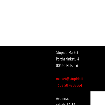
Stupido Market
Porthaninkatu 4
00530 Helsinki
market@stupido.fi
+358 50 4708664
Avoinna:
arkisin 12-18