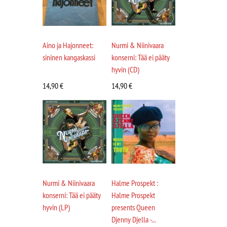
Aino ja Hajonneet:
Nurmi & Niinivaara
sininen kangaskassi
konserni: Tää ei pääty
hyvin (CD)
14,90
€
14,90
€
Nurmi & Niinivaara
Halme Prospekt :
konserni: Tää ei pääty
Halme Prospekt
hyvin (LP)
presents Queen
Djenny Djella -...