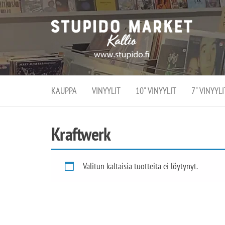
Stupi
Stupido M
vaihtoeht
Marke
erikoistun
verko
verkko- se
kivijalka
ja
Helsingiss
kivija
Kallion
KAUPPA
VINYYLIT
10" VINYYLIT
7" VINYYLI
sydämessä
Kraftwerk
Valitun kaltaisia tuotteita ei löytynyt.