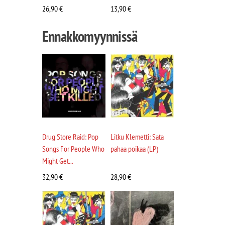
26,90
€
13,90
€
Ennakkomyynnissä
Drug Store Raid: Pop
Litku Klemetti: Sata
Songs For People Who
pahaa poikaa (LP)
Might Get...
32,90
€
28,90
€