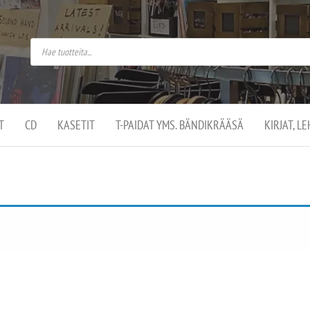
do
arket on
omusaan
t –
ut
ssa
kä
kauppa
ä
lassa
T
CD
KASETIT
T-PAIDAT YMS. BÄNDIKRÄÄSÄ
KIRJAT, L
.