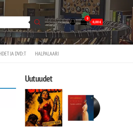
0
0,00
€
EHDET JA DVD:T
HALPALAARI
Uutuudet