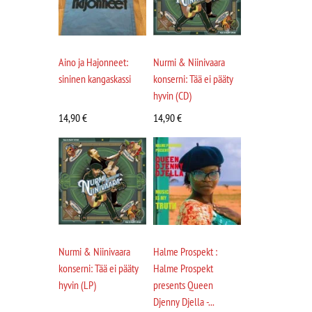
Aino ja Hajonneet:
Nurmi & Niinivaara
sininen kangaskassi
konserni: Tää ei pääty
hyvin (CD)
14,90
€
14,90
€
Nurmi & Niinivaara
Halme Prospekt :
konserni: Tää ei pääty
Halme Prospekt
hyvin (LP)
presents Queen
Djenny Djella -...