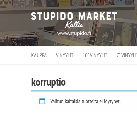
Stupi
Stupido M
vaihtoeht
Marke
erikoistun
verko
verkko- se
kivijalka
ja
Helsingiss
kivija
Kallion
KAUPPA
VINYYLIT
10" VINYYLIT
7" VINYYLI
sydämessä
korruptio
Valitun kaltaisia tuotteita ei löytynyt.