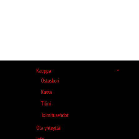
Kauppa
Ostoskori
Kassa
Tilini
Toimitusehdot
Ota yhteyttä