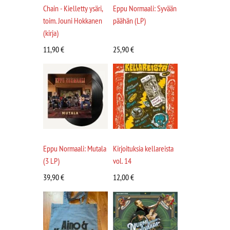
Chain - Kielletty ysäri,
Eppu Normaali: Syvään
toim. Jouni Hokkanen
päähän (LP)
(kirja)
11,90
€
25,90
€
Eppu Normaali: Mutala
Kirjoituksia kellareista
(3 LP)
vol. 14
39,90
€
12,00
€