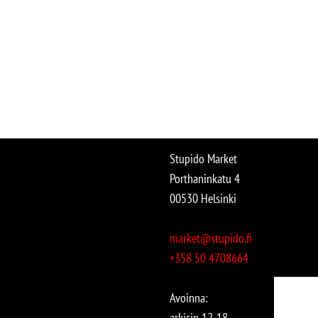
Stupido Market
Porthaninkatu 4
00530 Helsinki
market@stupido.fi
+358 50 4708664
Avoinna:
arkisin 12-18