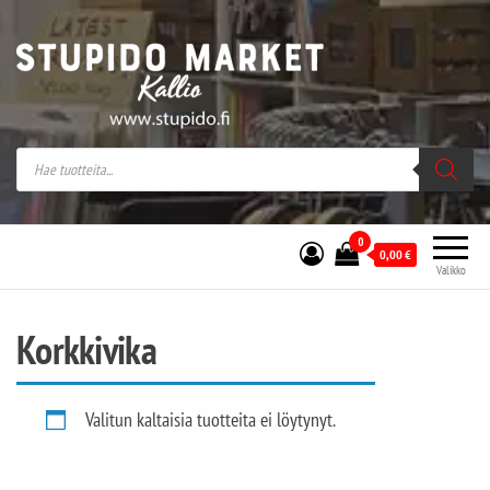
Stupido Market – verkossa ja kivijalassa
Stupido Market on vaihtoehtomusaan
erikoistunut verkko- sekä
kivijalkakauppa Helsingissä Kallion
sydämessä.
0
0,00
€
Valikko
Korkkivika
Valitun kaltaisia tuotteita ei löytynyt.