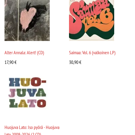
Alter Annala: Alert! (CD)
Saimaa: Vol. 6 (valkoinen LP)
17,90
€
30,90
€
Huojuva Lato: Iso pyörä - Huojuva
lato 2008-2026 (2 CD)