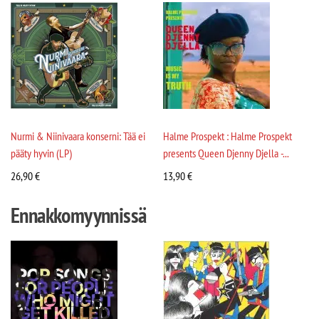
Nurmi & Niinivaara konserni: Tää ei
Halme Prospekt : Halme Prospekt
pääty hyvin (LP)
presents Queen Djenny Djella -...
26,90
€
13,90
€
Ennakkomyynnissä