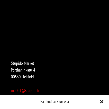
Stupido Market
Porthaninkatu 4
00530 Helsinki
market@stupido.fi
+358 50 4708664
Hallinnoi suostumusta