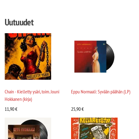
Uutuudet
Chain - Kielletty ysäri, toim. Jouni
Eppu Normaali: Syvään päähän (LP)
Hokkanen (kirja)
11,90
€
25,90
€