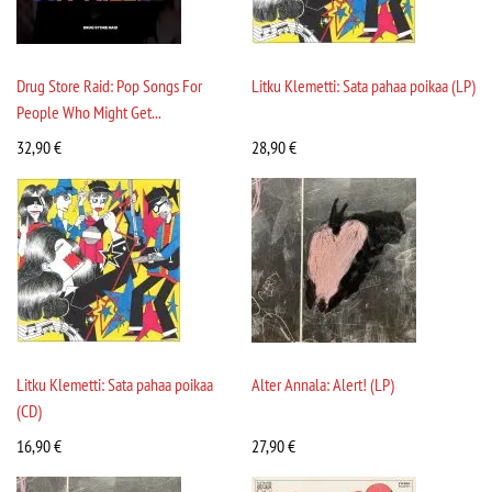
Drug Store Raid: Pop Songs For
Litku Klemetti: Sata pahaa poikaa (LP)
People Who Might Get...
32,90
€
28,90
€
Litku Klemetti: Sata pahaa poikaa
Alter Annala: Alert! (LP)
(CD)
16,90
€
27,90
€