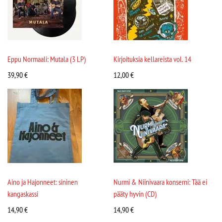
Eppu Normaali: Mutala (3 LP)
Kirjoituksia kellareista vol. 14
39,90
€
12,00
€
Aino ja Hajonneet: sininen
Nurmi & Niinivaara konserni: Tää ei
kangaskassi
pääty hyvin (CD)
14,90
€
14,90
€