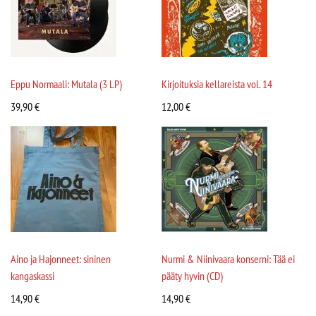
Eppu Normaali: Mutala (3 LP)
Kirjoituksia kellareista vol. 14
39,90
€
12,00
€
Aino ja Hajonneet: sininen
Nurmi & Niinivaara konserni: Tää ei
kangaskassi
pääty hyvin (CD)
14,90
€
14,90
€