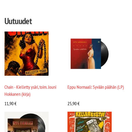
Uutuudet
Chain - Kielletty ysäri, toim. Jouni
Eppu Normaali: Syvään päähän (LP)
Hokkanen (kirja)
11,90
€
25,90
€