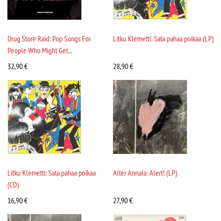
Drug Store Raid: Pop Songs For
Litku Klemetti: Sata pahaa poikaa (LP)
People Who Might Get...
32,90
€
28,90
€
Litku Klemetti: Sata pahaa poikaa
Alter Annala: Alert! (LP)
(CD)
16,90
€
27,90
€