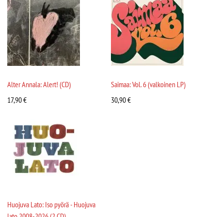
Alter Annala: Alert! (CD)
Saimaa: Vol. 6 (valkoinen LP)
17,90
€
30,90
€
Huojuva Lato: Iso pyörä - Huojuva
lato 2008-2026 (2 CD)