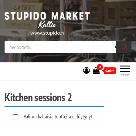
Stupido Market – verkossa ja kivijalassa
Stupido Market on vaihtoehtomusaan
erikoistunut verkko- sekä
kivijalkakauppa Helsingissä Kallion
sydämessä.
0
0,00
€
Valikko
Kitchen sessions 2
Valitun kaltaisia tuotteita ei löytynyt.