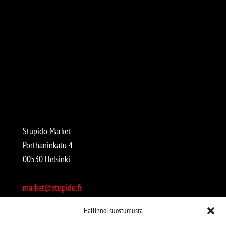
Stupido Market
Porthaninkatu 4
00530 Helsinki
market@stupido.fi
+358 50 4708664
Hallinnoi suostumusta