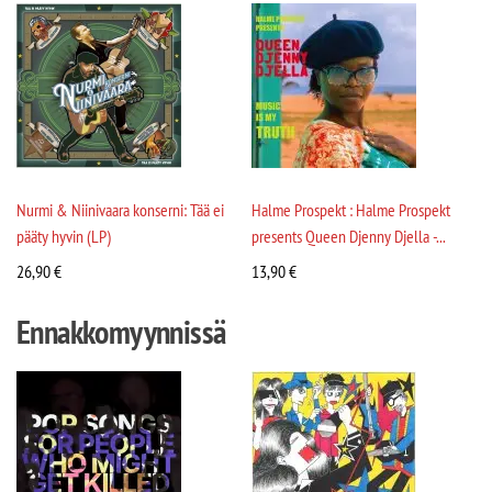
Nurmi & Niinivaara konserni: Tää ei
Halme Prospekt : Halme Prospekt
pääty hyvin (LP)
presents Queen Djenny Djella -...
26,90
€
13,90
€
Ennakkomyynnissä