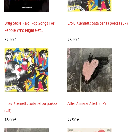
Drug Store Raid: Pop Songs For
Litku Klemetti: Sata pahaa poikaa (LP)
People Who Might Get...
32,90
€
28,90
€
Litku Klemetti: Sata pahaa poikaa
Alter Annala: Alert! (LP)
(CD)
16,90
€
27,90
€