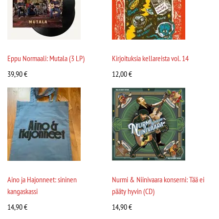
Eppu Normaali: Mutala (3 LP)
Kirjoituksia kellareista vol. 14
39,90
€
12,00
€
Aino ja Hajonneet: sininen
Nurmi & Niinivaara konserni: Tää ei
kangaskassi
pääty hyvin (CD)
14,90
€
14,90
€