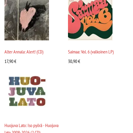
Alter Annala: Alert! (CD)
Saimaa: Vol. 6 (valkoinen LP)
17,90
€
30,90
€
Huojuva Lato: Iso pyörä - Huojuva
lato 2008-2026 (2 CD)