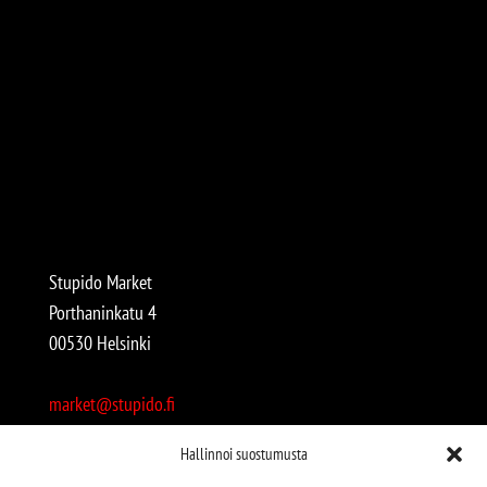
Stupido Market
Porthaninkatu 4
00530 Helsinki
market@stupido.fi
+358 50 4708664
Hallinnoi suostumusta