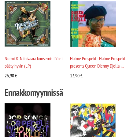
Nurmi & Niinivaara konserni: Tää ei
Halme Prospekt : Halme Prospekt
pääty hyvin (LP)
presents Queen Djenny Djella -...
26,90
€
13,90
€
Ennakkomyynnissä