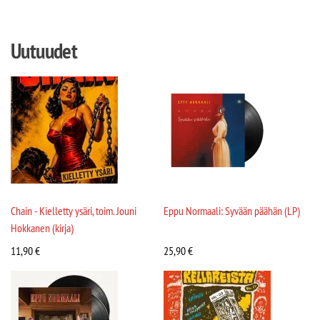
Uutuudet
Chain - Kielletty ysäri, toim. Jouni
Eppu Normaali: Syvään päähän (LP)
Hokkanen (kirja)
11,90
€
25,90
€