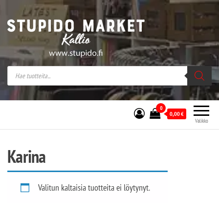
Stupido Market – verkossa ja kivijalassa
Stupido Market on vaihtoehtomusaan
erikoistunut verkko- sekä
kivijalkakauppa Helsingissä Kallion
sydämessä.
0
0,00
€
Valikko
Karina
Valitun kaltaisia tuotteita ei löytynyt.