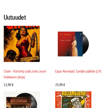
Uutuudet
Chain - Kielletty ysäri, toim. Jouni
Eppu Normaali: Syvään päähän (LP)
Hokkanen (kirja)
11,90
€
25,90
€