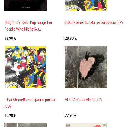
Drug Store Raid: Pop Songs For
Litku Klemetti: Sata pahaa poikaa (LP)
People Who Might Get...
32,90
€
28,90
€
Litku Klemetti: Sata pahaa poikaa
Alter Annala: Alert! (LP)
(CD)
16,90
€
27,90
€