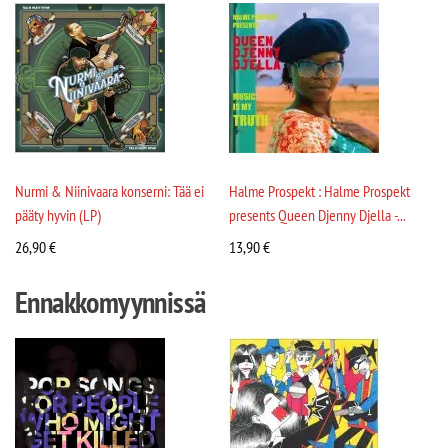
Nurmi & Niinivaara konserni: Tää ei
Halme Prospekt : Halme Prospekt
pääty hyvin (LP)
presents Queen Djenny Djella -...
26,90
€
13,90
€
Ennakkomyynnissä