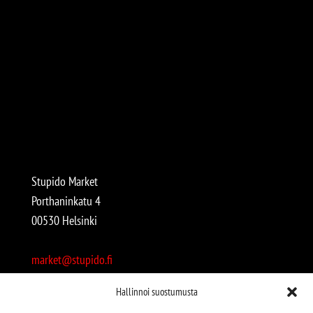
Stupido Market
Porthaninkatu 4
00530 Helsinki
market@stupido.fi
+358 50 4708664
Hallinnoi suostumusta