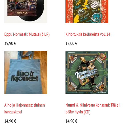
Eppu Normaali: Mutala (3 LP)
Kirjoituksia kellareista vol. 14
39,90
€
12,00
€
Aino ja Hajonneet: sininen
Nurmi & Niinivaara konserni: Tää ei
kangaskassi
pääty hyvin (CD)
14,90
€
14,90
€