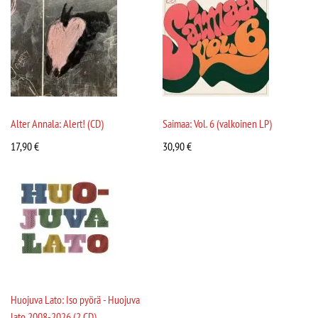
Alter Annala: Alert! (CD)
Saimaa: Vol. 6 (valkoinen LP)
17,90
€
30,90
€
Huojuva Lato: Iso pyörä - Huojuva
lato 2008-2026 (2 CD)