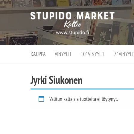
Stupi
Stupido M
vaihtoeht
Marke
erikoistun
verko
verkko- se
kivijalka
ja
Helsingiss
kivija
Kallion
KAUPPA
VINYYLIT
10" VINYYLIT
7" VINYYLI
sydämessä
Jyrki Siukonen
Valitun kaltaisia tuotteita ei löytynyt.