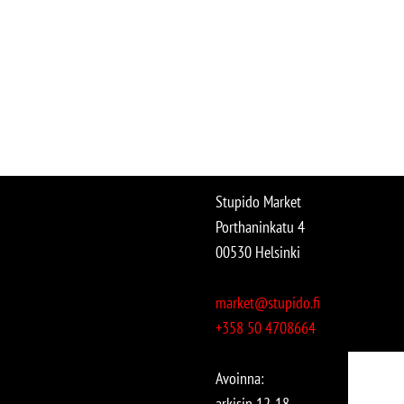
Stupido Market
Porthaninkatu 4
00530 Helsinki
market@stupido.fi
+358 50 4708664
Avoinna:
arkisin 12-18