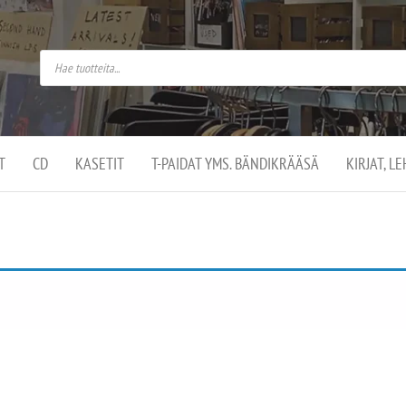
do
arket on
omusaan
t –
ut
ssa
kä
kauppa
ä
lassa
T
CD
KASETIT
T-PAIDAT YMS. BÄNDIKRÄÄSÄ
KIRJAT, L
.