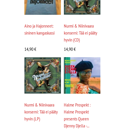
Aino ja Hajonneet:
Nurmi & Niinivaara
sininen kangaskassi
konserni: Tää ei pääty
hyvin (CD)
14,90
€
14,90
€
Nurmi & Niinivaara
Halme Prospekt :
konserni: Tää ei pääty
Halme Prospekt
hyvin (LP)
presents Queen
Djenny Djella -...