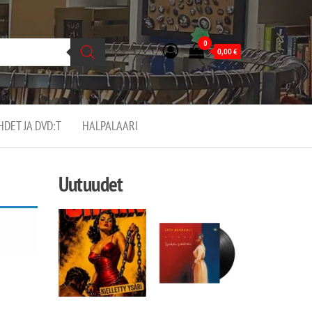
0
0,00
€
EHDET JA DVD:T
HALPALAARI
Uutuudet