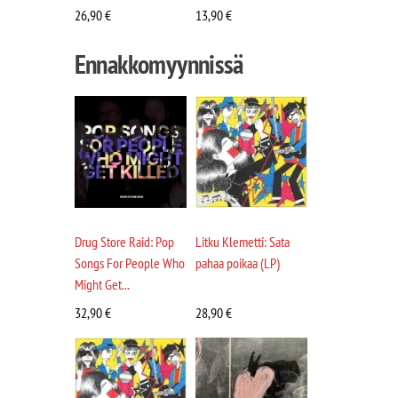
26,90
€
13,90
€
Ennakkomyynnissä
Drug Store Raid: Pop
Litku Klemetti: Sata
Songs For People Who
pahaa poikaa (LP)
Might Get...
32,90
€
28,90
€