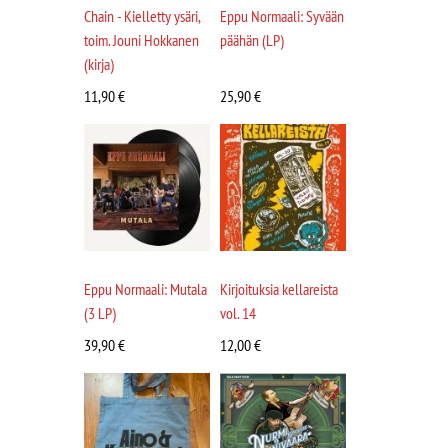
Chain - Kielletty ysäri,
Eppu Normaali: Syvään
toim. Jouni Hokkanen
päähän (LP)
(kirja)
11,90
€
25,90
€
Eppu Normaali: Mutala
Kirjoituksia kellareista
(3 LP)
vol. 14
39,90
€
12,00
€