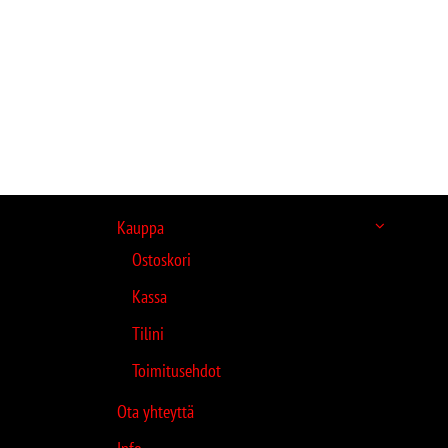
Kauppa
Ostoskori
Kassa
Tilini
Toimitusehdot
Ota yhteyttä