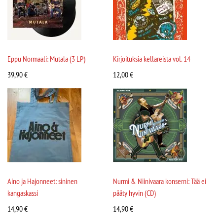
Eppu Normaali: Mutala (3 LP)
Kirjoituksia kellareista vol. 14
39,90
€
12,00
€
Aino ja Hajonneet: sininen
Nurmi & Niinivaara konserni: Tää ei
kangaskassi
pääty hyvin (CD)
14,90
€
14,90
€