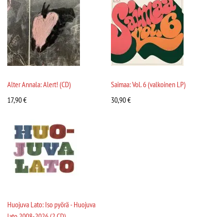
Alter Annala: Alert! (CD)
Saimaa: Vol. 6 (valkoinen LP)
17,90
€
30,90
€
Huojuva Lato: Iso pyörä - Huojuva
lato 2008-2026 (2 CD)