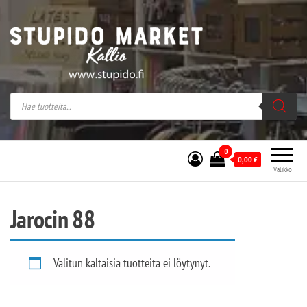
Stupido Market – verkossa ja kivijalassa
Stupido Market on vaihtoehtomusaan
erikoistunut verkko- sekä
kivijalkakauppa Helsingissä Kallion
sydämessä.
0
0,00
€
Valikko
Jarocin 88
Valitun kaltaisia tuotteita ei löytynyt.