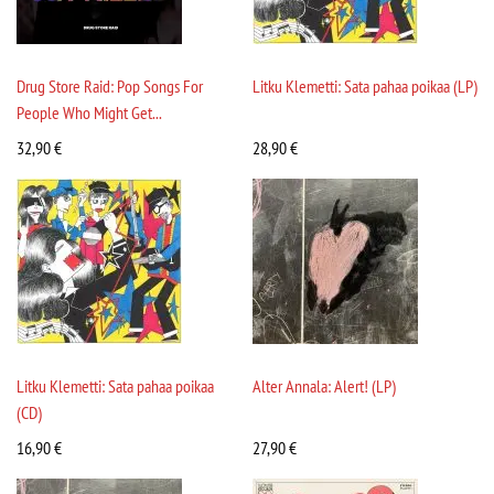
Drug Store Raid: Pop Songs For
Litku Klemetti: Sata pahaa poikaa (LP)
People Who Might Get...
32,90
€
28,90
€
Litku Klemetti: Sata pahaa poikaa
Alter Annala: Alert! (LP)
(CD)
16,90
€
27,90
€