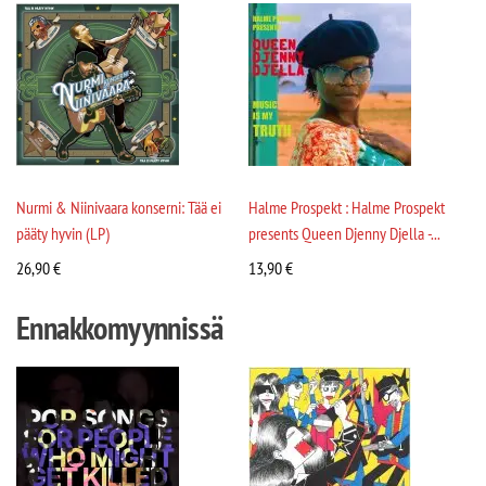
Nurmi & Niinivaara konserni: Tää ei
Halme Prospekt : Halme Prospekt
pääty hyvin (LP)
presents Queen Djenny Djella -...
26,90
€
13,90
€
Ennakkomyynnissä