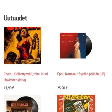
Uutuudet
Chain - Kielletty ysäri, toim. Jouni
Eppu Normaali: Syvään päähän (LP)
Hokkanen (kirja)
11,90
€
25,90
€