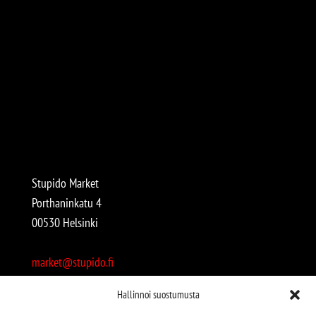
Stupido Market
Porthaninkatu 4
00530 Helsinki
market@stupido.fi
+358 50 4708664
Hallinnoi suostumusta