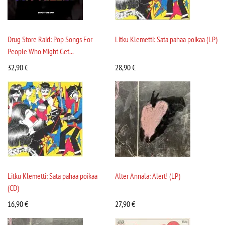
Drug Store Raid: Pop Songs For
Litku Klemetti: Sata pahaa poikaa (LP)
People Who Might Get...
32,90
€
28,90
€
Litku Klemetti: Sata pahaa poikaa
Alter Annala: Alert! (LP)
(CD)
16,90
€
27,90
€