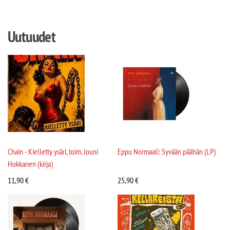
Uutuudet
Chain - Kielletty ysäri, toim. Jouni
Eppu Normaali: Syvään päähän (LP)
Hokkanen (kirja)
11,90
€
25,90
€