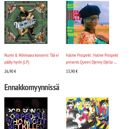
Nurmi & Niinivaara konserni: Tää ei
Halme Prospekt : Halme Prospekt
pääty hyvin (LP)
presents Queen Djenny Djella -...
26,90
€
13,90
€
Ennakkomyynnissä