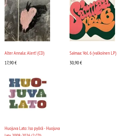
Alter Annala: Alert! (CD)
Saimaa: Vol. 6 (valkoinen LP)
17,90
€
30,90
€
Huojuva Lato: Iso pyörä - Huojuva
lato 2008-2026 (2 CD)