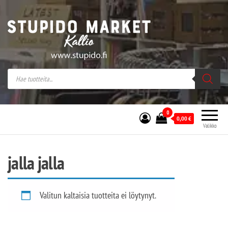
Stupido Market – verkossa ja kivijalassa
Stupido Market on vaihtoehtomusaan
erikoistunut verkko- sekä
kivijalkakauppa Helsingissä Kallion
sydämessä.
0
0,00
€
Valikko
jalla jalla
Valitun kaltaisia tuotteita ei löytynyt.