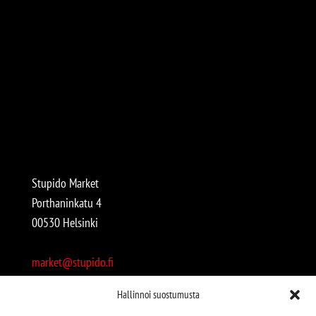
Stupido Market
Porthaninkatu 4
00530 Helsinki
market@stupido.fi
+358 50 4708664
Hallinnoi suostumusta