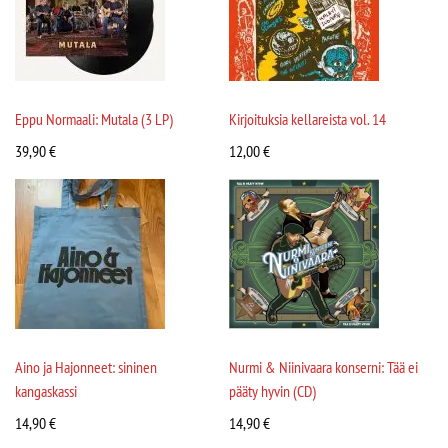
Eppu Normaali: Mutala (3 LP)
Kirjoituksia kellareista vol. 14
39,90
€
12,00
€
Aino ja Hajonneet: sininen
Nurmi & Niinivaara konserni: Tää ei
kangaskassi
pääty hyvin (CD)
14,90
€
14,90
€