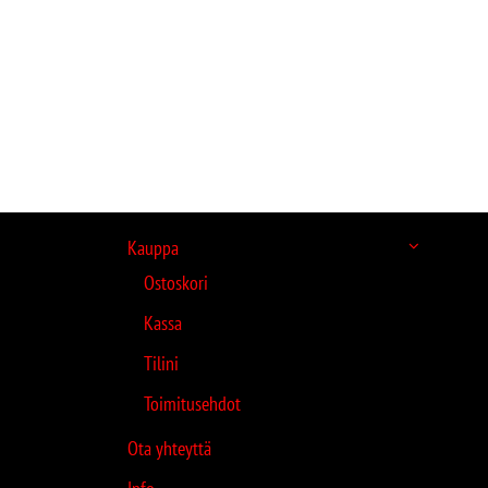
Kauppa
Ostoskori
Kassa
Tilini
Toimitusehdot
Ota yhteyttä