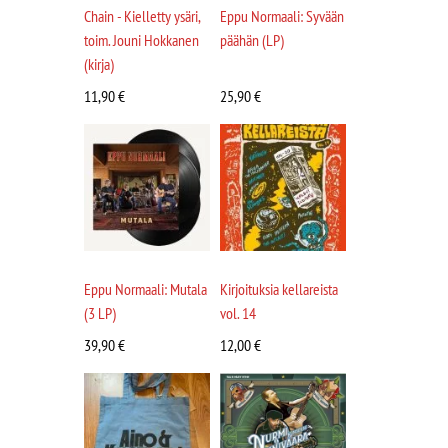
Chain - Kielletty ysäri,
Eppu Normaali: Syvään
toim. Jouni Hokkanen
päähän (LP)
(kirja)
11,90
€
25,90
€
Eppu Normaali: Mutala
Kirjoituksia kellareista
(3 LP)
vol. 14
39,90
€
12,00
€