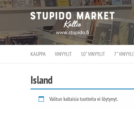
Stupi
Stupido M
vaihtoeht
Marke
erikoistun
verko
verkko- se
kivijalka
ja
Helsingiss
kivija
Kallion
KAUPPA
VINYYLIT
10" VINYYLIT
7" VINYYLI
sydämessä
Island
Valitun kaltaisia tuotteita ei löytynyt.