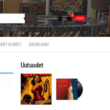
0
0,00
€
EHDET JA DVD:T
HALPALAARI
Uutuudet