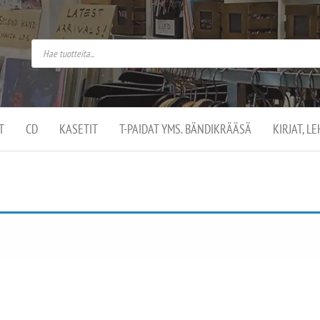
do
arket on
omusaan
t –
ut
ssa
kä
kauppa
ä
lassa
T
CD
KASETIT
T-PAIDAT YMS. BÄNDIKRÄÄSÄ
KIRJAT, L
.