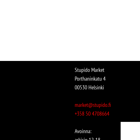
Stupido Market
Porthaninkatu 4
00530 Helsinki
market@stupido.fi
+358 50 4708664
Avoinna:
arkisin 12-18