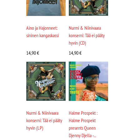
Aino ja Hajonneet:
Nurmi & Niinivaara
sininen kangaskassi
konserni: Tää ei pääty
hyvin (CD)
14,90
€
14,90
€
Nurmi & Niinivaara
Halme Prospekt :
konserni: Tää ei pääty
Halme Prospekt
hyvin (LP)
presents Queen
Djenny Djella -...