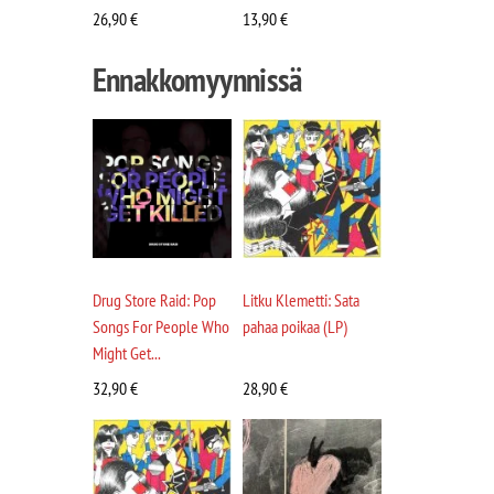
26,90
€
13,90
€
Ennakkomyynnissä
Drug Store Raid: Pop
Litku Klemetti: Sata
Songs For People Who
pahaa poikaa (LP)
Might Get...
32,90
€
28,90
€